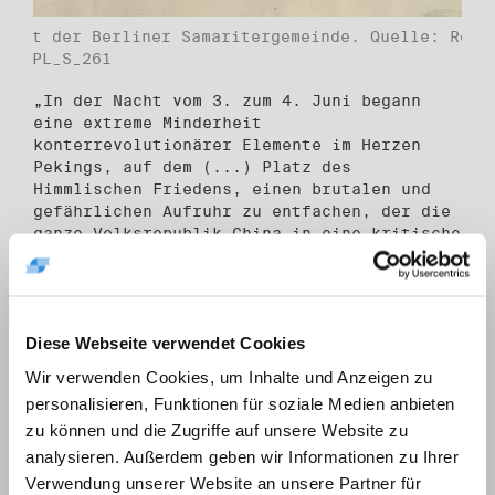
lakat der Berliner Samaritergemeinde. Quelle: Robe
RHG_PL_S_261
„In der Nacht vom 3. zum 4. Juni begann
eine extreme Minderheit
konterrevolutionärer Elemente im Herzen
Pekings, auf dem (...) Platz des
Himmlischen Friedens, einen brutalen und
gefährlichen Aufruhr zu entfachen, der die
ganze Volksrepublik China in eine kritische
Lage brachte.“ So kommentierte die DDR-
Zeitung Junge Welt am kommenden Tag die
Ereignisse, die die ganze Welt
erschütterten.
Diese Webseite verwendet Cookies
Am 8. Juni erklärte die Volkskammer in
Wir verwenden Cookies, um Inhalte und Anzeigen zu
einer offiziellen Verlautbarung ihre
Zustimmung zu dem Vorgehen der chinesischen
personalisieren, Funktionen für soziale Medien anbieten
Genossen: „Die Abgeordneten der Volkskammer
zu können und die Zugriffe auf unsere Website zu
stellen fest, dass in der gegenwärtigen
analysieren. Außerdem geben wir Informationen zu Ihrer
Lage die von der Partei- und Staatsführung
Verwendung unserer Website an unsere Partner für
der Volksrepublik China beharrlich