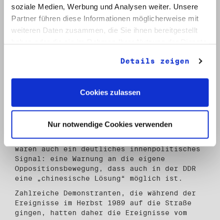
soziale Medien, Werbung und Analysen weiter. Unsere
angestrebte politische Lösung innerer
Probleme infolge der gewaltsamen, blutigen
Partner führen diese Informationen möglicherweise mit
Ausschreitungen verfassungsfeindlicher
weiteren Daten zusammen, die Sie ihnen bereitgestellt
Elemente verhindert worden ist [...]. Dabei
haben oder die sie im Rahmen Ihrer Nutzung der Dienste
sind bedauerlicherweise zahlreiche
gesammelt haben.
Verletzte und auch Tote zu beklagen.“
Details zeigen
Mit dem Massaker auf dem Platz des
Himmlischen Friedens, das wahrscheinlich
Tausenden Menschen das Leben kostete,
Cookies zulassen
zerschlug das chinesische Militär eine
breite Bewegung, die mit Streiks und
Demonstrationen für eine Demokratisierung
Nur notwendige Cookies verwenden
der Volksrepublik China eintrat. Die
Solidaritätserklärungen der SED-Führung
waren auch ein deutliches innenpolitisches
Signal: eine Warnung an die eigene
Oppositionsbewegung, dass auch in der DDR
eine „chinesische Lösung“ möglich ist.
Zahlreiche Demonstranten, die während der
Ereignisse im Herbst 1989 auf die Straße
gingen, hatten daher die Ereignisse vom