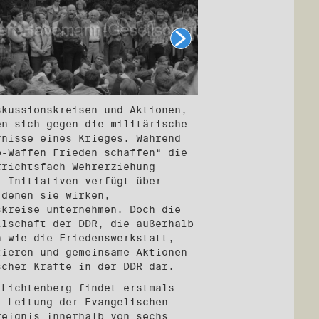
skussionskreisen und Aktionen,
en sich gegen die militärische
fnisse eines Krieges. Während
o-Waffen Frieden schaffen“ die
rrichtsfach Wehrerziehung
r Initiativen verfügt über
 denen sie wirken,
skreise unternehmen. Doch die
llschaft der DDR, die außerhalb
n wie die Friedenswerkstatt,
tieren und gemeinsame Aktionen
scher Kräfte in der DDR dar.
-Lichtenberg findet erstmals
r Leitung der Evangelischen
reignis innerhalb von sechs