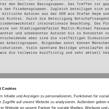
ter den Berliner Basisgruppen. Das Treffen ist ge
s den Friedensgruppen. Zugleich beteiligen sich p
 kritische Autoren aus der DDR wie Stefan Heym un
rd Richter. Durch die Beteiligung Botschaftsangeh
riedenswerkstatt internationale Beachtung. Das Pr
eine von Stadtjugendpfarrer Martin-Michael Passau
annter und unbekannter Autoren bis zu Konzerten v
ntscheidende aber sind die vielfältigen Diskussio
en Arbeitsgruppen. Nirgendwo sonst können Mensche
iskutieren. Viele spontane Beiträge unterlaufen d
wie die teilweise kurzfristig und sehr aktuell he
mationen
Links
t Cookies
Social Media
essum
laimer
 Inhalte und Anzeigen zu personalisieren, Funktionen für sozia
nschutz
e Zugriffe auf unsere Website zu analysieren. Außerdem geben w
akt
er Website an unsere Partner für soziale Medien, Werbung und 