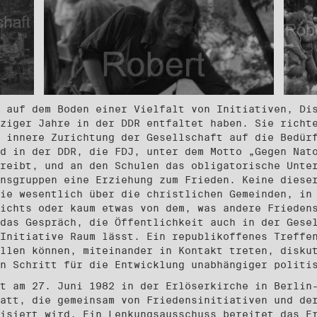
 auf dem Boden einer Vielfalt von Initiativen, Di
ziger Jahre in der DDR entfaltet haben. Sie richt
 innere Zurichtung der Gesellschaft auf die Bedür
d in der DDR, die FDJ, unter dem Motto „Gegen Nat
reibt, und an den Schulen das obligatorische Unte
nsgruppen eine Erziehung zum Frieden. Keine diese
ie wesentlich über die christlichen Gemeinden, in
ichts oder kaum etwas von dem, was andere Frieden
das Gespräch, die Öffentlichkeit auch in der Gese
Initiative Raum lässt. Ein republikoffenes Treffe
llen können, miteinander in Kontakt treten, disku
n Schritt für die Entwicklung unabhängiger politi
t am 27. Juni 1982 in der Erlöserkirche in Berlin
att, die gemeinsam von Friedensinitiativen und de
isiert wird. Ein Lenkungsausschuss bereitet das E