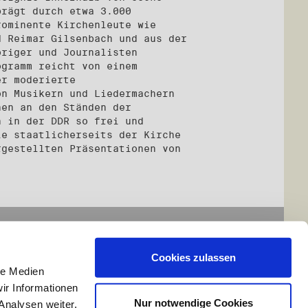
prägt durch etwa 3.000
rominente Kirchenleute wie
d Reimar Gilsenbach und aus der
öriger und Journalisten
ogramm reicht von einem
er moderierte
on Musikern und Liedermachern
nen an den Ständen der
n in der DDR so frei und
ie staatlicherseits der Kirche
rgestellten Präsentationen von
Cookies zulassen
le Medien
ir Informationen
Nur notwendige Cookies
Analysen weiter.