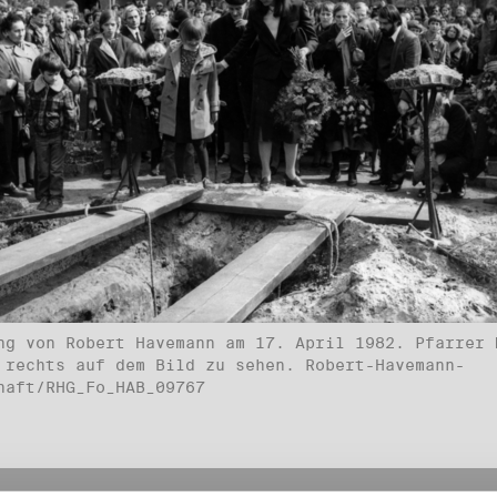
ng von Robert Havemann am 17. April 1982. Pfarrer 
 rechts auf dem Bild zu sehen. Robert-Havemann-
haft/RHG_Fo_HAB_09767