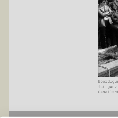
Beerdigu
ist ganz
Gesellsc