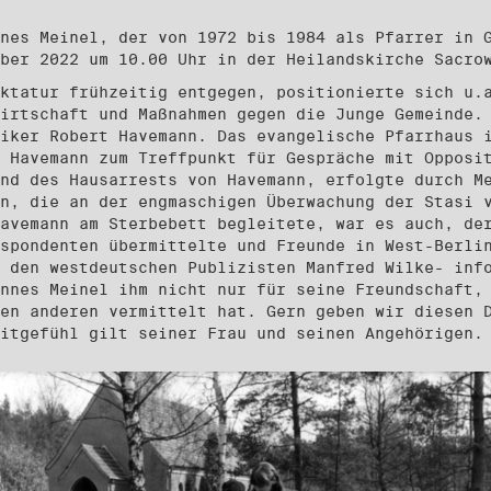
nes Meinel, der von 1972 bis 1984 als Pfarrer in 
mber 2022 um 10.00 Uhr in der Heilandskirche Sacr
ktatur frühzeitig entgegen, positionierte sich u.
irtschaft und Maßnahmen gegen die Junge Gemeinde.
iker Robert Havemann. Das evangelische Pfarrhaus 
 Havemann zum Treffpunkt für Gespräche mit Opposi
nd des Hausarrests von Havemann, erfolgte durch M
n, die an der engmaschigen Überwachung der Stasi 
avemann am Sterbebett begleitete, war es auch, de
spondenten übermittelte und Freunde in West-Berli
 den westdeutschen Publizisten Manfred Wilke- inf
nnes Meinel ihm nicht nur für seine Freundschaft,
en anderen vermittelt hat. Gern geben wir diesen 
Mitgefühl gilt seiner Frau und seinen Angehörigen