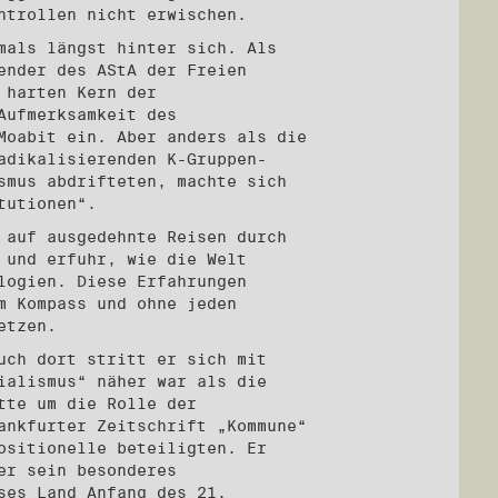
ntrollen nicht erwischen.
mals längst hinter sich. Als
ender des AStA der Freien
 harten Kern der
Aufmerksamkeit des
Moabit ein. Aber anders als die
adikalisierenden K-Gruppen-
smus abdrifteten, machte sich
tutionen“.
 auf ausgedehnte Reisen durch
 und erfuhr, wie die Welt
logien. Diese Erfahrungen
m Kompass und ohne jeden
etzen.
uch dort stritt er sich mit
ialismus“ näher war als die
tte um die Rolle der
ankfurter Zeitschrift „Kommune“
ositionelle beteiligten. Er
er sein besonderes
ses Land Anfang des 21.