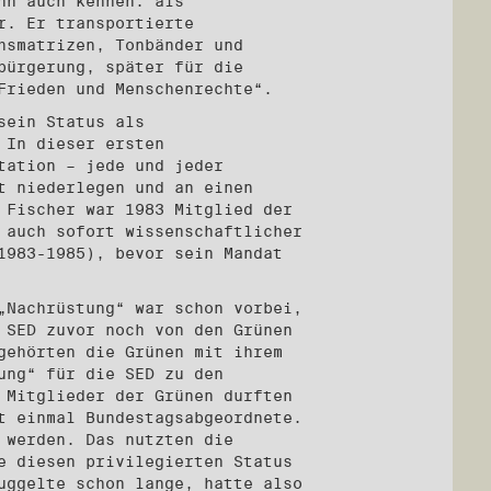
hn auch kennen: als
r. Er transportierte
hsmatrizen, Tonbänder und
bürgerung, später für die
Frieden und Menschenrechte“.
sein Status als
 In dieser ersten
tation – jede und jeder
t niederlegen und an einen
 Fischer war 1983 Mitglied der
 auch sofort wissenschaftlicher
1983-1985), bevor sein Mandat
„Nachrüstung“ war schon vorbei,
 SED zuvor noch von den Grünen
gehörten die Grünen mit ihrem
ung“ für die SED zu den
 Mitglieder der Grünen durften
t einmal Bundestagsabgeordnete.
 werden. Das nutzten die
e diesen privilegierten Status
uggelte schon lange, hatte also