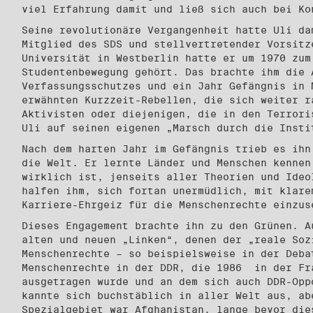
viel Erfahrung damit und ließ sich auch bei Ko
Seine revolutionäre Vergangenheit hatte Uli da
Mitglied des SDS und stellvertretender Vorsitz
Universität in Westberlin hatte er um 1970 zum
Studentenbewegung gehört. Das brachte ihm die 
Verfassungsschutzes und ein Jahr Gefängnis in 
erwähnten Kurzzeit-Rebellen, die sich weiter r
Aktivisten oder diejenigen, die in den Terrori
Uli auf seinen eigenen „Marsch durch die Insti
Nach dem harten Jahr im Gefängnis trieb es ihn
die Welt. Er lernte Länder und Menschen kennen
wirklich ist, jenseits aller Theorien und Ideo
halfen ihm, sich fortan unermüdlich, mit klare
Karriere-Ehrgeiz für die Menschenrechte einzus
Dieses Engagement brachte ihn zu den Grünen. A
alten und neuen „Linken“, denen der „reale Soz
Menschenrechte – so beispielsweise in der Deba
Menschenrechte in der DDR, die 1986 in der Fr
ausgetragen wurde und an dem sich auch DDR-Opp
kannte sich buchstäblich in aller Welt aus, ab
Spezialgebiet war Afghanistan, lange bevor die