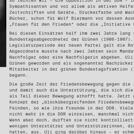
So lernten wir – die Opposition in der DDR - i
Sympathisanten und vor allem als aktiven Helfe
Zeitschriften und Geräte, Druckerfarbe und Wac
Bücher, schon für Wolf Biermann vor dessen Aus
„Frauen für den Frieden“ oder die „Initiative 
Bei diesen Einsätzen half ihm zwei Jahre lang 
Bundestagsabgeordneter der Grünen (1986-1987).
Legislaturperiode der neuen Partei galt die Ro
Abgeordnete musste nach zwei Jahren sein Manda
Nachfolger oder eine Nachfolgerin abgeben. Uli
Grünen geworden und als sogenannter Nachrücker
Mitarbeiter in der grünen Bundestagsfraktion (
begann.
Die große Zeit der Friedensbewegung gegen die 
und damit auch die Unterstützung, die sich die
als Teil dieser Bewegung erhofft hatte. Jetzt 
Konzept der „blockübergreifenden Friedensbeweg
Feinden, so wie ihre Freunde in der DDR. Viele
nicht mehr in die DDR einreisen, manchmal nich
Wenn aber doch, durften sie nicht kontrolliert
wenigen Unterstützer und Unterstützerinnen, di
hatten, aus. Uli ging darüber hinaus – er schm