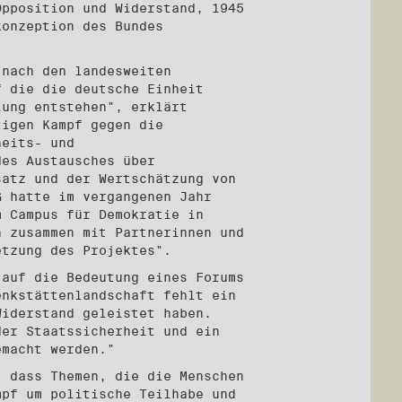
Opposition und Widerstand, 1945
konzeption des Bundes
 nach den landesweiten
f die die deutsche Einheit
lung entstehen", erklärt
tigen Kampf gegen die
heits- und
des Austausches über
satz und der Wertschätzung von
G hatte im vergangenen Jahr
m Campus für Demokratie in
n zusammen mit Partnerinnen und
etzung des Projektes".
 auf die Bedeutung eines Forums
enkstättenlandschaft fehlt ein
Widerstand geleistet haben.
der Staatssicherheit und ein
emacht werden."
, dass Themen, die die Menschen
mpf um politische Teilhabe und