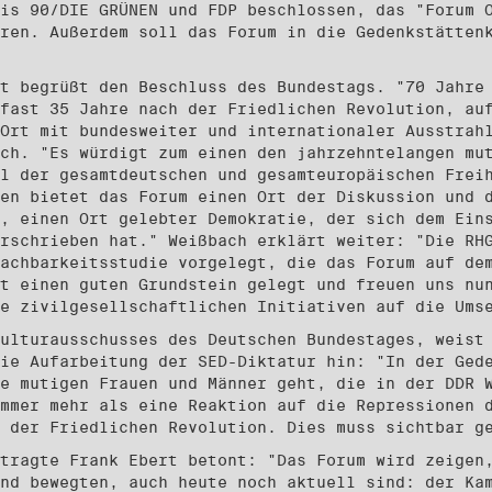
is 90/DIE GRÜNEN und FDP beschlossen, das "Forum 
ren. Außerdem soll das Forum in die Gedenkstätten
t begrüßt den Beschluss des Bundestags. "70 Jahre
fast 35 Jahre nach der Friedlichen Revolution, au
Ort mit bundesweiter und internationaler Ausstrah
ch. "Es würdigt zum einen den jahrzehntelangen mu
l der gesamtdeutschen und gesamteuropäischen Frei
en bietet das Forum einen Ort der Diskussion und 
, einen Ort gelebter Demokratie, der sich dem Ein
rschrieben hat." Weißbach erklärt weiter: "Die RH
achbarkeitsstudie vorgelegt, die das Forum auf de
t einen guten Grundstein gelegt und freuen uns nu
e zivilgesellschaftlichen Initiativen auf die Ums
ulturausschusses des Deutschen Bundestages, weist
ie Aufarbeitung der SED-Diktatur hin: "In der Ged
e mutigen Frauen und Männer geht, die in der DDR 
mmer mehr als eine Reaktion auf die Repressionen 
 der Friedlichen Revolution. Dies muss sichtbar g
tragte Frank Ebert betont: "Das Forum wird zeigen
nd bewegten, auch heute noch aktuell sind: der Ka