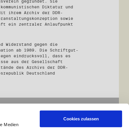
gsverein gegründet. Sie
 kommunistischen Diktatur und
Mit ihrem Archiv der DDR-
eranstaltungskonzeption sowie
aft ein zentraler Anlaufpunkt
nd Widerstand gegen die
mation ab 1989. Die Schriftgut-
legen eindrucksvoll, dass es
isse aus der Gesellschaft
stände des Archivs der DDR-
esrepublik Deutschland
Cookies zulassen
le Medien