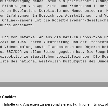
Bürgerbewegung Neues Forum als politischer Bildun
 Erfahrungen von Opposition und Widerstand in der
ichen Revolution: Demokratie und Menschenrechte. 
en Erfahrungen im Bereich der Ausstellungs- und V
 Online-Präsenz ist die Robert-Havemann-Gesellsch
hungslandschaft.
lung von Materialien aus dem Bereich Opposition u
Zeit ab 1945, deren Aufarbeitung und der Transfor
d Videosammlung sowie Transparente und Objekte be
er SBZ/DDR zu allen Zeiten gegeben hat. Die Zeugn
erspektive zu staatlichen Überlieferungen. Die Be
iste des national wertvollen Kulturgutes der Bund
mationen
Links
t Cookies
Social Media
essum
laimer
 Inhalte und Anzeigen zu personalisieren, Funktionen für sozia