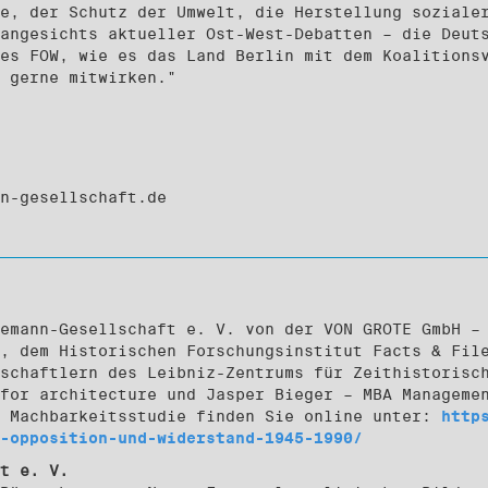
e, der Schutz der Umwelt, die Herstellung soziale
angesichts aktueller Ost-West-Debatten – die Deut
es FOW, wie es das Land Berlin mit dem Koalitions
 gerne mitwirken."
n-gesellschaft.de
emann-Gesellschaft e. V. von der VON GROTE GmbH –
, dem Historischen Forschungsinstitut Facts & Fil
schaftlern des Leibniz-Zentrums für Zeithistorisc
for architecture und Jasper Bieger – MBA Manageme
r Machbarkeitsstudie finden Sie online unter:
http
-opposition-und-widerstand-1945-1990/
t e. V.