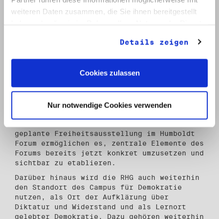
sichtbar zu machen und Menschen
weiteren Daten zusammen, die Sie ihnen bereitgestellt
verschiedener Herkunft und Generationen für
haben oder die sie im Rahmen Ihrer Nutzung der Dienste
demokratische Verantwortung zu
gesammelt haben.
sensibilisieren.“
Details zeigen
Zentrale Elemente des Forums Opposition und
Widerstand umsetzen – Campus für Demokratie
weiterentwickeln
Cookies zulassen
Die RHG setzt sich weiterhin für die
Realisierung des Forum Opposition und
Widerstand (1945–1990) ein. Der Umzug und
Nur notwendige Cookies verwenden
die damit verbundene langfristige Sicherung
des Archivs der DDR-Opposition sowie die
geplante Freiheitsausstellung im Humboldt
Forum ermöglichen es, zentrale Elemente des
Forums bereits jetzt konkret umzusetzen und
sichtbar zu etablieren.
Darüber hinaus wird die RHG auch weiterhin
den Standort des Campus für Demokratie
nutzen, als Ort der Aufklärung über
Diktatur und Widerstand und als Lernort
gelebter Demokratie. Dazu gehören weiterhin