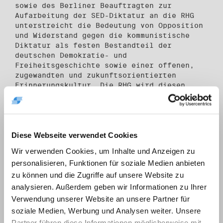
sowie des Berliner Beauftragten zur
Aufarbeitung der SED-Diktatur an die RHG
unterstreicht die Bedeutung von Opposition
und Widerstand gegen die kommunistische
Diktatur als festen Bestandteil der
deutschen Demokratie- und
Freiheitsgeschichte sowie einer offenen,
zugewandten und zukunftsorientierten
Erinnerungskultur. Die RHG wird diesen
Auftrag nutzen, neue Partnerschaften
aufzubauen und Netzwerke auch über die
klassische Aufarbeitungslandschaft hinaus
zu erweitern – in Berlin, bundesweit und
Diese Webseite verwendet Cookies
international, insbesondere im Austausch
mit zivilgesellschaftlichen Initiativen in
Wir verwenden Cookies, um Inhalte und Anzeigen zu
Osteuropa.
personalisieren, Funktionen für soziale Medien anbieten
Rebecca Hernandez Garcia, Geschäftsführerin
zu können und die Zugriffe auf unsere Website zu
der RHG:
analysieren. Außerdem geben wir Informationen zu Ihrer
„Unser Archiv bewahrt Zeugnisse von Mut,
Verwendung unserer Website an unsere Partner für
Freiheitswillen und friedlichem Engagement.
Mit dem neuen Standort schaffen wir einen
soziale Medien, Werbung und Analysen weiter. Unsere
lebendigen Raum, um diese Erfahrungen
Partner führen diese Informationen möglicherweise mit