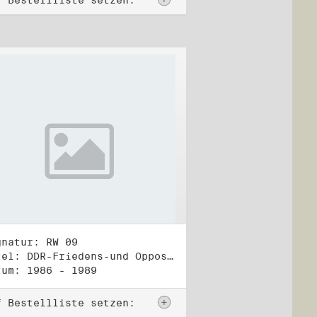
f Bestellliste setzen:
gnatur: RW 09
Titel: DDR-Friedens-und Oppositionsbewegung (2)
tum: 1986 - 1989
f Bestellliste setzen: