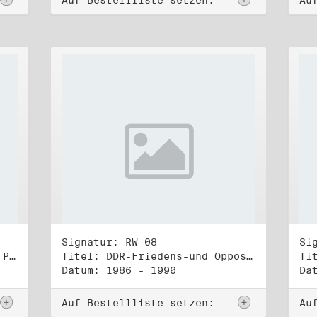
Auf Bestellliste setzen:
Au
Signatur: RW 08
Si
Titel: Rat des Stadtbezirks Prenzlauer Berg in Berlin
Titel: DDR-Friedens-und Oppositionsbewegung (1)
Datum: 1986 - 1990
Da
Auf Bestellliste setzen:
Au