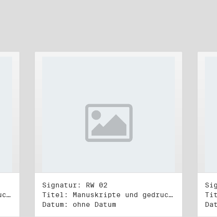
Signatur: RW 02
Si
Titel: Manuskripte und gedruckte Belege (1)
Titel: Manuskripte und gedruckte Belege (2)
Datum: ohne Datum
Da