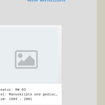
Meine Bestellliste
gnatur: RW 03
Titel: Manuskripte und gedruckte Belege (3)
tum: 1994 - 2001