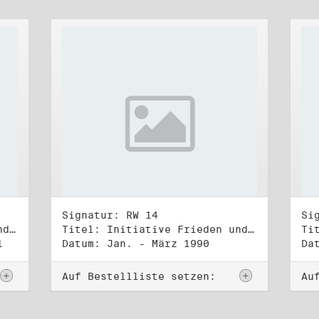
Signatur: RW 14
Si
Titel: Initiative Frieden und Menschenrechte (3)
Titel: Initiative Frieden und Menschenrechte, Volkskammerwahl 18.3.1990
1
Datum: Jan. - März 1990
Da
Auf Bestellliste setzen:
Au