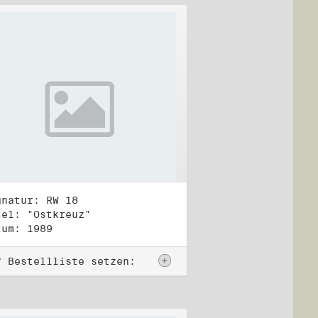
gnatur: RW 18
tel: "Ostkreuz"
tum: 1989
f Bestellliste setzen: