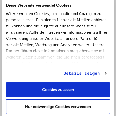
Diese Webseite verwendet Cookies
Wir verwenden Cookies, um Inhalte und Anzeigen zu
personalisieren, Funktionen für soziale Medien anbieten
zu können und die Zugriffe auf unsere Website zu
analysieren. Außerdem geben wir Informationen zu Ihrer
Verwendung unserer Website an unsere Partner für
soziale Medien, Werbung und Analysen weiter. Unsere
Signatur: RW 36
Titel: Unterlagen des "Bündnis 90/Die Grünen - BürgerInnenbewegung", Wahlbündnis zur Bundestagswahl am 2.12.1990 (4)
Partner führen diese Informationen möglicherweise mit
Datum: Sep. - Dez. 1990
weiteren Daten zusammen, die Sie ihnen bereitgestellt
haben oder die sie im Rahmen Ihrer Nutzung der Dienste
Auf Bestellliste setzen:
gesammelt haben.
Details zeigen
Cookies zulassen
Nur notwendige Cookies verwenden