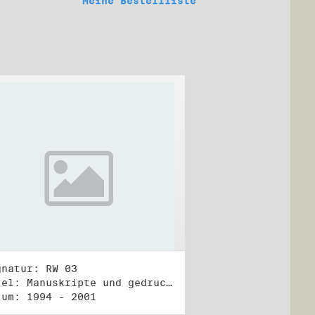
Meine Bestellliste
gnatur: RW 03
Titel: Manuskripte und gedruckte Belege (3)
tum: 1994 - 2001