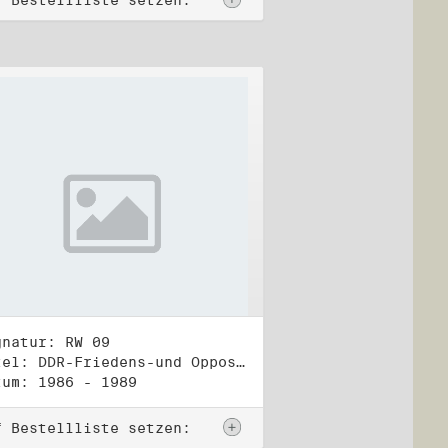
f Bestellliste setzen:
gnatur: RW 09
Titel: DDR-Friedens-und Oppositionsbewegung (2)
tum: 1986 - 1989
f Bestellliste setzen: