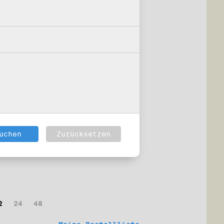
2
24
48