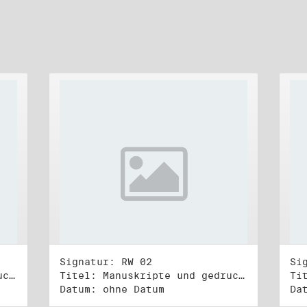
Signatur: RW 02
Si
Titel: Manuskripte und gedruckte Belege (1)
Titel: Manuskripte und gedruckte Belege (2)
Datum: ohne Datum
Da