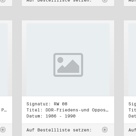
Auf Bestellliste setzen:
Au
Signatur: RW 08
Si
Titel: Rat des Stadtbezirks Prenzlauer Berg in Berlin
Titel: DDR-Friedens-und Oppositionsbewegung (1)
Datum: 1986 - 1990
Da
Auf Bestellliste setzen:
Au