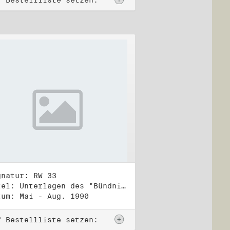
f Bestellliste setzen:
gnatur: RW 33
Titel: Unterlagen des "Bündnis 90/Die Grünen - BürgerInnenbewegung", Wahlbündnis zur Bundestagswahl am 2.12.1990 (1)
tum: Mai - Aug. 1990
f Bestellliste setzen: