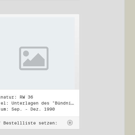
gnatur: RW 36
Titel: Unterlagen des "Bündnis 90/Die Grünen - BürgerInnenbewegung", Wahlbündnis zur Bundestagswahl am 2.12.1990 (4)
tum: Sep. - Dez. 1990
f Bestellliste setzen: