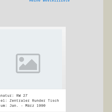
Meine Bestellliste
gnatur: RW 27
tel: Zentraler Runder Tisch
tum: Jan. - März 1990