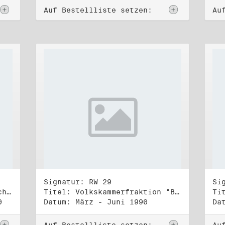
Auf Bestellliste setzen:
Au
Signatur: RW 29
Si
Titel: Zentraler Runder Tisch, AG Parteien- und Vereinigungsgesetz
Titel: Volkskammerfraktion "Bündnis 90/Grüne" (1)
0
Datum: März - Juni 1990
Da