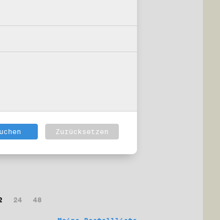
2
24
48