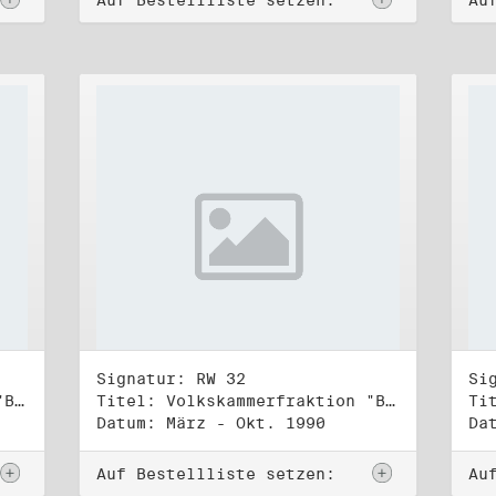
Auf Bestellliste setzen:
Au
Signatur: RW 32
Si
Titel: Volkskammerfraktion "Bündnis 90/Grüne" (3)
Titel: Volkskammerfraktion "Bündnis 90/Grüne" (4)
Datum: März - Okt. 1990
Da
Auf Bestellliste setzen:
Au