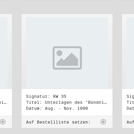
Signatur: RW 35
Si
Titel: Unterlagen des "Bündnis 90/Die Grünen - BürgerInnenbewegung", Wahlbündnis zur Bundestagswahl am 2.12.1990 (2)
Titel: Unterlagen des "Bündnis 90/Die Grünen - BürgerInnenbewegung", Wahlbündnis zur Bundestagswahl am 2.12.1990 (3)
Datum: Aug. - Nov. 1990
Da
Auf Bestellliste setzen:
Au