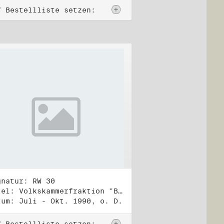
f Bestellliste setzen:
gnatur: RW 30
Titel: Volkskammerfraktion "Bündnis 90/Grüne" (2)
tum: Juli - Okt. 1990, o. D.