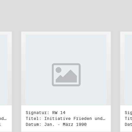
Signatur: RW 14
Si
Titel: Initiative Frieden und Menschenrechte (3)
Titel: Initiative Frieden und Menschenrechte, Volkskammerwahl 18.3.1990
1
Datum: Jan. - März 1990
Da