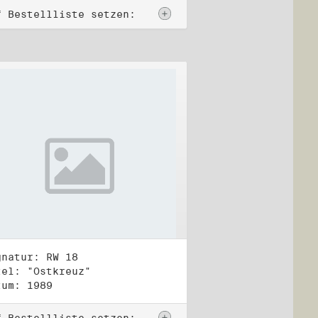
f Bestellliste setzen:
gnatur: RW 18
tel: "Ostkreuz"
tum: 1989