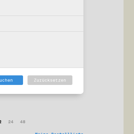
2
24
48