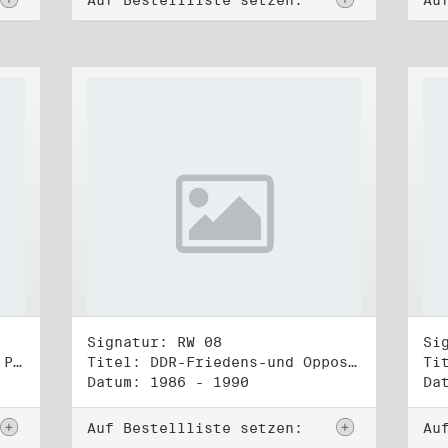
Auf Bestellliste setzen:
Au
Signatur: RW 08
Si
Titel: Rat des Stadtbezirks Prenzlauer Berg in Berlin
Titel: DDR-Friedens-und Oppositionsbewegung (1)
Datum: 1986 - 1990
Da
Auf Bestellliste setzen:
Au