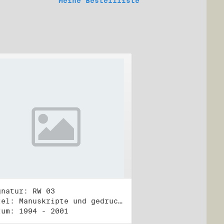
Meine Bestellliste
gnatur: RW 03
Titel: Manuskripte und gedruckte Belege (3)
tum: 1994 - 2001