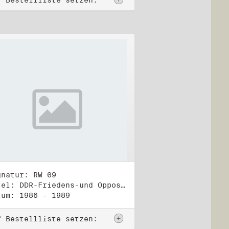
f Bestellliste setzen:
gnatur: RW 09
Titel: DDR-Friedens-und Oppositionsbewegung (2)
tum: 1986 - 1989
f Bestellliste setzen: