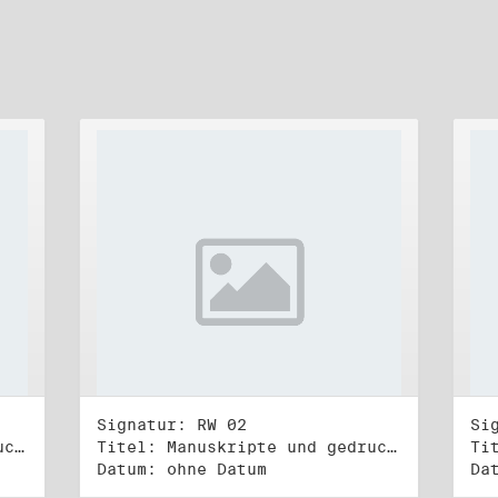
Signatur: RW 02
Si
Titel: Manuskripte und gedruckte Belege (1)
Titel: Manuskripte und gedruckte Belege (2)
Datum: ohne Datum
Da