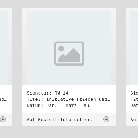
Signatur: RW 14
Si
Titel: Initiative Frieden und Menschenrechte (3)
Titel: Initiative Frieden und Menschenrechte, Volkskammerwahl 18.3.1990
1
Datum: Jan. - März 1990
Da
Auf Bestellliste setzen:
Au