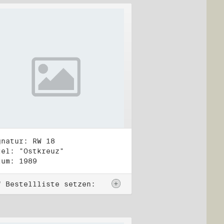
gnatur: RW 18
tel: "Ostkreuz"
tum: 1989
f Bestellliste setzen: