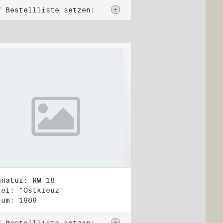
f Bestellliste setzen:
gnatur: RW 18
tel: "Ostkreuz"
tum: 1989