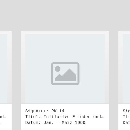
Signatur: RW 14
Si
Titel: Initiative Frieden und Menschenrechte (3)
Titel: Initiative Frieden und Menschenrechte, Volkskammerwahl 18.3.1990
1
Datum: Jan. - März 1990
Da