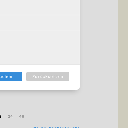
2
24
48