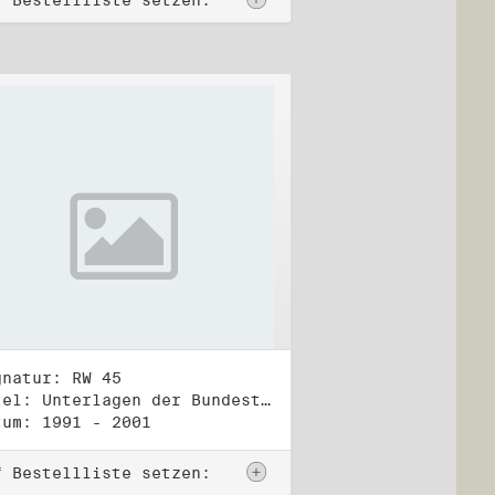
f Bestellliste setzen:
gnatur: RW 45
Titel: Unterlagen der Bundestagsgruppe und -fraktion Bündnis 90/Die Grünen (1)
tum: 1991 - 2001
f Bestellliste setzen: