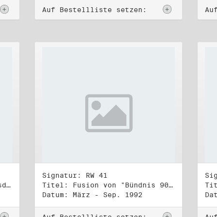
Auf Bestellliste setzen:
Au
Signatur: RW 41
Si
Titel: 2. Ordentliche Bundesdelegiertenversammlung (16.-17.1.1993)
Titel: Fusion von "Bündnis 90" und "Die Grünen" (1)
Datum: März - Sep. 1992
Da