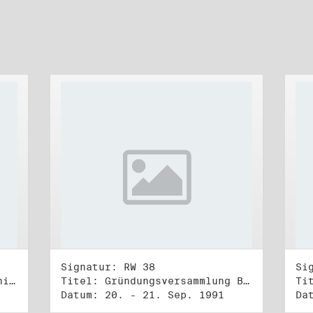
Signatur: RW 38
Si
Titel: Unterlagen des "Bündnis 90/Die Grünen - BürgerInnenbewegung", Wahlbündnis zur Bundestagswahl am 2.12.1990 (5)
Titel: Gründungsversammlung Bündnis 90
Datum: 20. - 21. Sep. 1991
Da