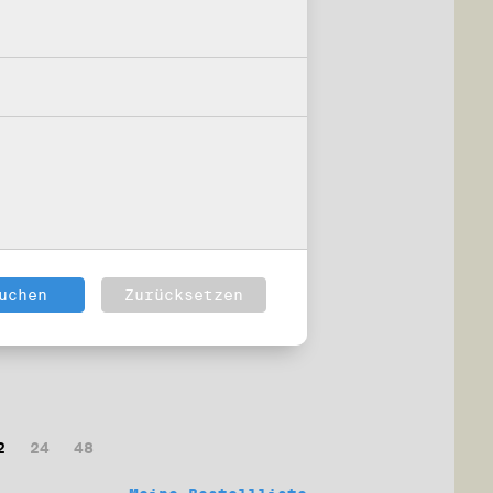
2
24
48