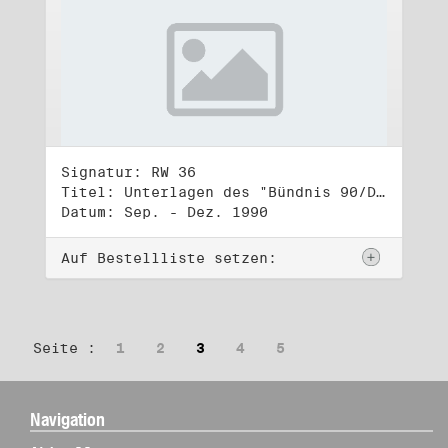
Signatur: RW 36
Titel: Unterlagen des "Bündnis 90/Die Grünen - BürgerInnenbewegung", Wahlbündnis zur Bundestagswahl am 2.12.1990 (4)
Datum: Sep. - Dez. 1990
Auf Bestellliste setzen:
Seite :
1
2
3
4
5
Navigation