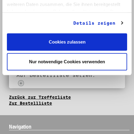
1 Bd.
weiteren Daten zusammen, die Sie ihnen bereitgestellt
haben oder die sie im Rahmen Ihrer Nutzung der Dienste
Klassifikation:
gesammelt haben.
6.3. Volkskammer
Details zeigen
Provenienz:
Weißhuhn, Reinhard
Cookies zulassen
Datum:
März - Juni 1990
Nur notwendige Cookies verwenden
Auf Bestellliste setzen:
Zurück zur Trefferliste
Zur Bestellliste
Navigation