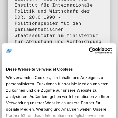
Institut für Internationale
Politik und Wirtschaft der
DDR, 20.6.1990 -
Positionspapier für den
parlamentarischen
Staatssekretär im Ministerium
für Abrüstung und Verteidigung
zur Verhandlungsführung über
den Staatsvertrag II und die
2+4-Gespräche über die
außenpolitischen Aspekte der
Diese Webseite verwendet Cookies
deutschen Einheit, Juni 1990 -
Wir verwenden Cookies, um Inhalte und Anzeigen zu
Gemeinsame Erklärung zum
Staatsvertrag der Fraktion
personalisieren, Funktionen für soziale Medien anbieten
Bündnis 90/Grüne in der
zu können und die Zugriffe auf unsere Website zu
Volkskammer und der Grünen im
analysieren. Außerdem geben wir Informationen zu Ihrer
Bundestag, Juni 1990
Verwendung unserer Website an unsere Partner für
soziale Medien, Werbung und Analysen weiter. Unsere
Umfang:
Partner führen diese Informationen möglicherweise mit