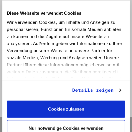
1 Bd.
Diese Webseite verwendet Cookies
Klassifikation:
Wir verwenden Cookies, um Inhalte und Anzeigen zu
6.4.3. Landesverband Berlin
personalisieren, Funktionen für soziale Medien anbieten
zu können und die Zugriffe auf unsere Website zu
Provenienz:
analysieren. Außerdem geben wir Informationen zu Ihrer
Weißhuhn, Reinhard
Verwendung unserer Website an unsere Partner für
Datum:
soziale Medien, Werbung und Analysen weiter. Unsere
1990 - 1991
Partner führen diese Informationen möglicherweise mit
weiteren Daten zusammen, die Sie ihnen bereitgestellt
Auf Bestellliste setzen:
haben oder die sie im Rahmen Ihrer Nutzung der Dienste
gesammelt haben.
Details zeigen
Zurück zur Trefferliste
Zur Bestellliste
Cookies zulassen
Navigation
Nur notwendige Cookies verwenden