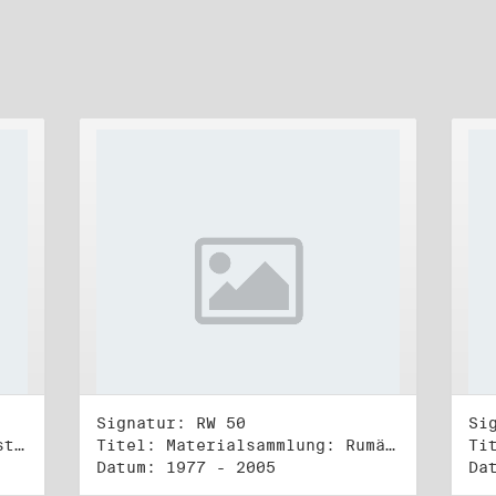
Signatur: RW 50
Si
Titel: Unterlagen der Bundestagsgruppe und -fraktion Bündnis 90/Die Grünen (5)
Titel: Materialsammlung: Rumänien (1)
Datum: 1977 - 2005
Da