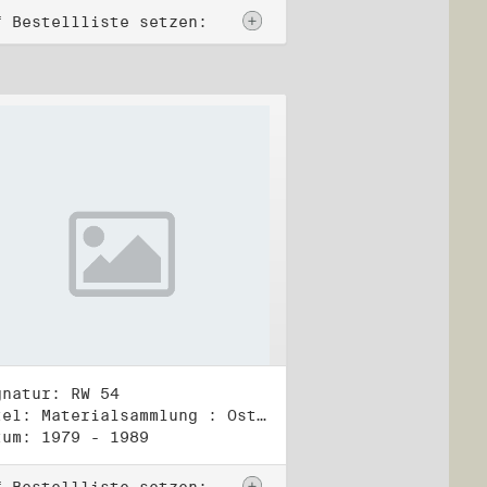
f Bestellliste setzen:
gnatur: RW 54
Titel: Materialsammlung : Osteuropa (3)
tum: 1979 - 1989