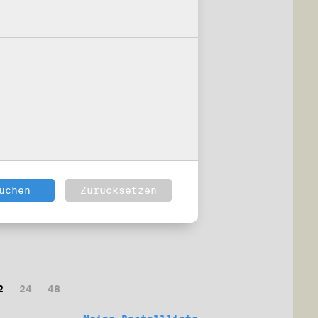
2
24
48