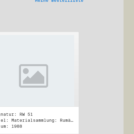
Meine Bestellliste
gnatur: RW 51
Titel: Materialsammlung: Rumänien (2)
tum: 1988