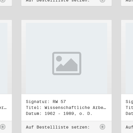
Auf Bestellliste setzen:
Au
Signatur: RW 57
Si
Titel: Sammlung verschiedener Texte, Reden, Aphorismen, Gedichte, Liedtexte (1) - (2)
Titel: Wissenschaftliche Arbeiten, Studien und Manuskripte Dritter (1)
Datum: 1962 - 1989, o. D.
Da
Auf Bestellliste setzen:
Au