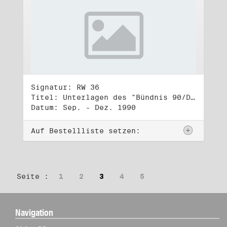
Signatur: RW 36
Titel: Unterlagen des "Bündnis 90/Die Grünen - BürgerInnenbewegung", Wahlbündnis zur Bundestagswahl am 2.12.1990 (4)
Datum: Sep. - Dez. 1990
Auf Bestellliste setzen:
Seite :
1
2
3
4
5
Navigation