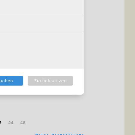
2
24
48