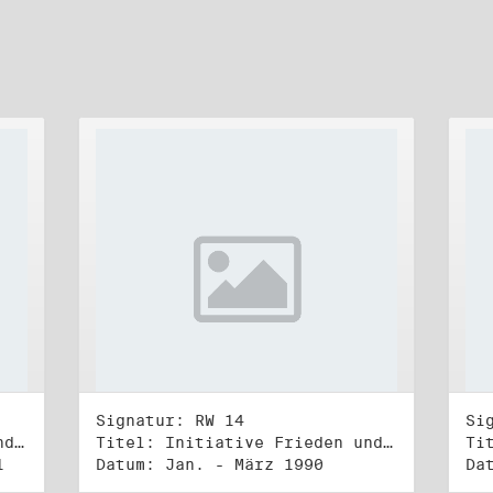
Signatur: RW 14
Si
Titel: Initiative Frieden und Menschenrechte (3)
Titel: Initiative Frieden und Menschenrechte, Volkskammerwahl 18.3.1990
1
Datum: Jan. - März 1990
Da