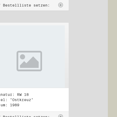
f Bestellliste setzen:
gnatur: RW 18
tel: "Ostkreuz"
tum: 1989