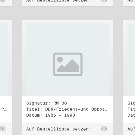
Auf Bestellliste setzen:
Au
Signatur: RW 08
Si
Titel: Rat des Stadtbezirks Prenzlauer Berg in Berlin
Titel: DDR-Friedens-und Oppositionsbewegung (1)
Datum: 1986 - 1990
Da
Auf Bestellliste setzen:
Au