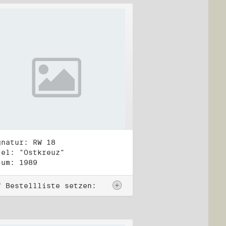
gnatur: RW 18
tel: "Ostkreuz"
tum: 1989
f Bestellliste setzen: