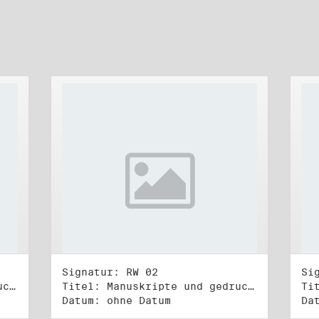
Signatur: RW 02
Si
Titel: Manuskripte und gedruckte Belege (1)
Titel: Manuskripte und gedruckte Belege (2)
Datum: ohne Datum
Da