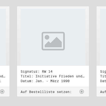
Signatur: RW 14
Si
Titel: Initiative Frieden und Menschenrechte (3)
Titel: Initiative Frieden und Menschenrechte, Volkskammerwahl 18.3.1990
1
Datum: Jan. - März 1990
Da
Auf Bestellliste setzen:
Au