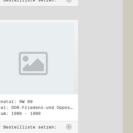
f Bestellliste setzen:
gnatur: RW 09
Titel: DDR-Friedens-und Oppositionsbewegung (2)
tum: 1986 - 1989
f Bestellliste setzen: