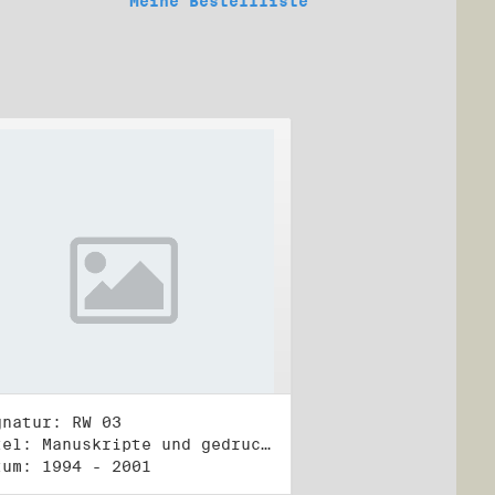
Meine Bestellliste
gnatur: RW 03
Titel: Manuskripte und gedruckte Belege (3)
tum: 1994 - 2001