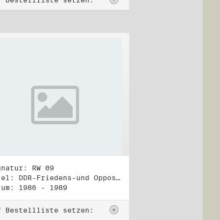
f Bestellliste setzen:
gnatur: RW 09
Titel: DDR-Friedens-und Oppositionsbewegung (2)
tum: 1986 - 1989
f Bestellliste setzen: