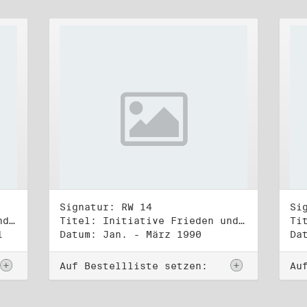
Signatur: RW 14
Si
Titel: Initiative Frieden und Menschenrechte (3)
Titel: Initiative Frieden und Menschenrechte, Volkskammerwahl 18.3.1990
1
Datum: Jan. - März 1990
Da
Auf Bestellliste setzen:
Au