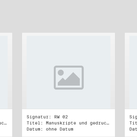
Signatur: RW 02
Si
Titel: Manuskripte und gedruckte Belege (1)
Titel: Manuskripte und gedruckte Belege (2)
Datum: ohne Datum
Da