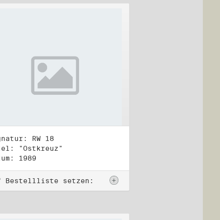
gnatur: RW 18
tel: "Ostkreuz"
tum: 1989
f Bestellliste setzen: