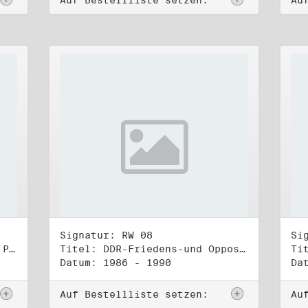
Auf Bestellliste setzen:
Au
Signatur: RW 08
Si
Titel: Rat des Stadtbezirks Prenzlauer Berg in Berlin
Titel: DDR-Friedens-und Oppositionsbewegung (1)
Datum: 1986 - 1990
Da
Auf Bestellliste setzen:
Au