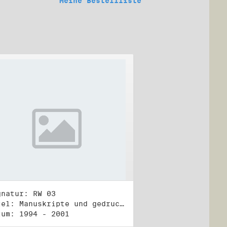
Meine Bestellliste
gnatur: RW 03
Titel: Manuskripte und gedruckte Belege (3)
tum: 1994 - 2001