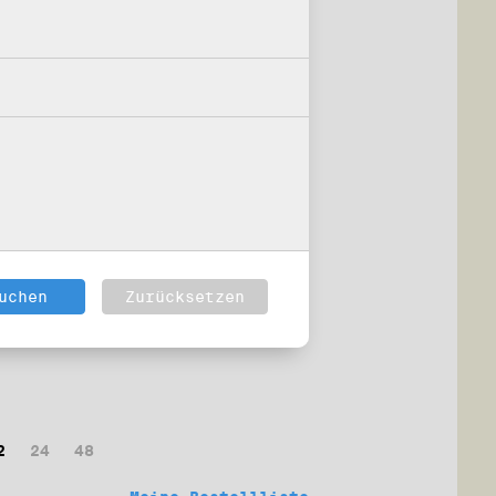
2
24
48