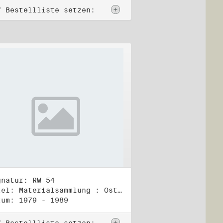
f Bestellliste setzen:
gnatur: RW 54
Titel: Materialsammlung : Osteuropa (3)
tum: 1979 - 1989