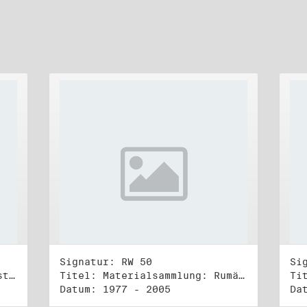
Signatur: RW 50
Si
Titel: Unterlagen der Bundestagsgruppe und -fraktion Bündnis 90/Die Grünen (5)
Titel: Materialsammlung: Rumänien (1)
Datum: 1977 - 2005
Da