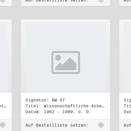
Auf Bestellliste setzen:
Au
Signatur: RW 57
Si
Titel: Sammlung verschiedener Texte, Reden, Aphorismen, Gedichte, Liedtexte (1) - (2)
Titel: Wissenschaftliche Arbeiten, Studien und Manuskripte Dritter (1)
Datum: 1962 - 1989, o. D.
Da
Auf Bestellliste setzen:
Au