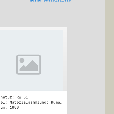
Meine Bestellliste
gnatur: RW 51
Titel: Materialsammlung: Rumänien (2)
tum: 1988