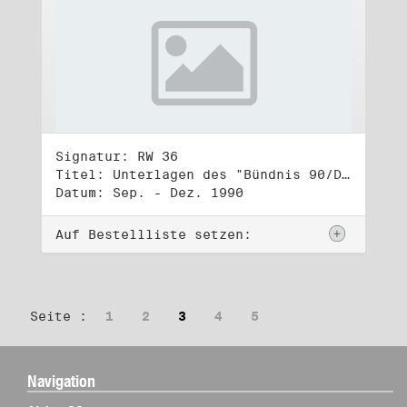
Signatur: RW 36
Titel: Unterlagen des "Bündnis 90/Die Grünen - BürgerInnenbewegung", Wahlbündnis zur Bundestagswahl am 2.12.1990 (4)
Datum: Sep. - Dez. 1990
Auf Bestellliste setzen:
Seite :
1
2
3
4
5
Navigation