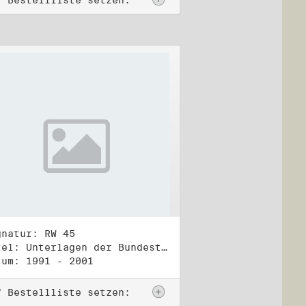
f Bestellliste setzen:
gnatur: RW 45
Titel: Unterlagen der Bundestagsgruppe und -fraktion Bündnis 90/Die Grünen (1)
tum: 1991 - 2001
f Bestellliste setzen: