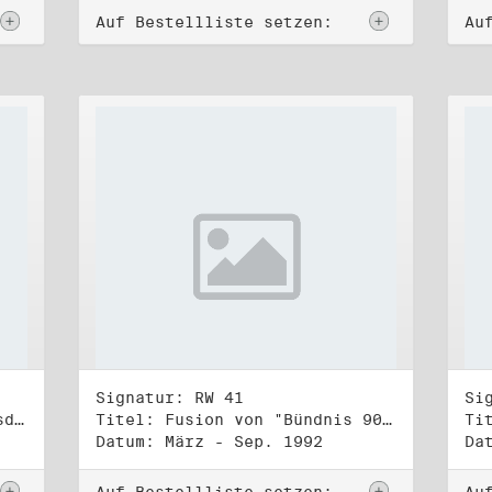
Auf Bestellliste setzen:
Au
Signatur: RW 41
Si
Titel: 2. Ordentliche Bundesdelegiertenversammlung (16.-17.1.1993)
Titel: Fusion von "Bündnis 90" und "Die Grünen" (1)
Datum: März - Sep. 1992
Da