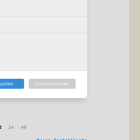
2
24
48