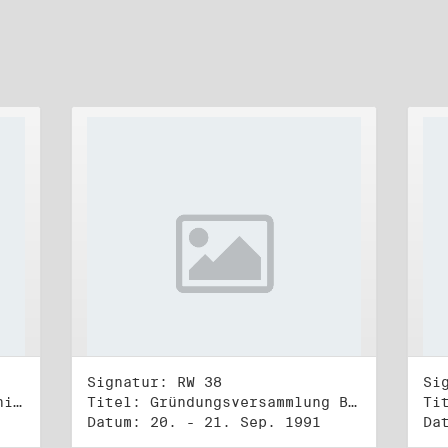
Signatur: RW 38
Si
Titel: Unterlagen des "Bündnis 90/Die Grünen - BürgerInnenbewegung", Wahlbündnis zur Bundestagswahl am 2.12.1990 (5)
Titel: Gründungsversammlung Bündnis 90
Datum: 20. - 21. Sep. 1991
Da