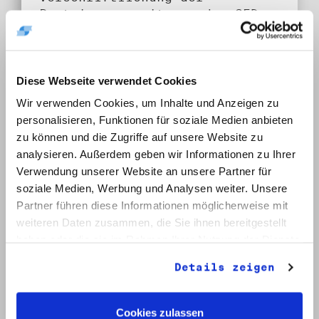
Parteigruppensitzung der SED
in der Volkskammer, 24.10.1989
Umfang:
1 Bd.
Diese Webseite verwendet Cookies
Wir verwenden Cookies, um Inhalte und Anzeigen zu
Klassifikation:
personalisieren, Funktionen für soziale Medien anbieten
5. Unterlagen aus
zu können und die Zugriffe auf unsere Website zu
oppositioneller Tätigkeit bis
analysieren. Außerdem geben wir Informationen zu Ihrer
1989
Verwendung unserer Website an unsere Partner für
soziale Medien, Werbung und Analysen weiter. Unsere
Provenienz:
Weißhuhn, Reinhard
Partner führen diese Informationen möglicherweise mit
weiteren Daten zusammen, die Sie ihnen bereitgestellt
Datum:
haben oder die sie im Rahmen Ihrer Nutzung der Dienste
1988 - 1989, o. D.
gesammelt haben.
Details zeigen
Auf Bestellliste setzen:
Cookies zulassen