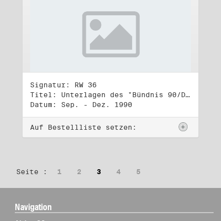
Signatur: RW 36
Titel: Unterlagen des "Bündnis 90/Die Grünen - BürgerInnenbewegung", Wahlbündnis zur Bundestagswahl am 2.12.1990 (4)
Datum: Sep. - Dez. 1990
Auf Bestellliste setzen:
Seite :
1
2
3
4
5
Navigation