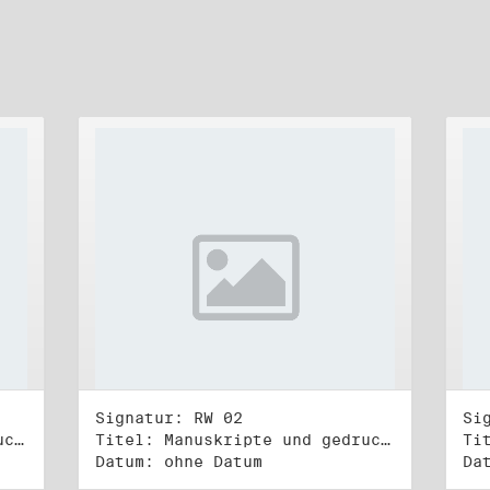
Signatur: RW 02
Si
Titel: Manuskripte und gedruckte Belege (1)
Titel: Manuskripte und gedruckte Belege (2)
Datum: ohne Datum
Da