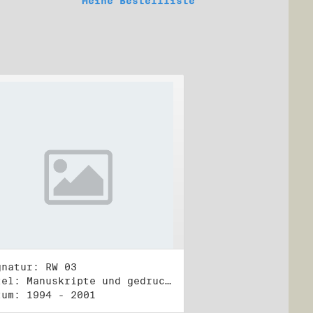
Meine Bestellliste
gnatur: RW 03
Titel: Manuskripte und gedruckte Belege (3)
tum: 1994 - 2001