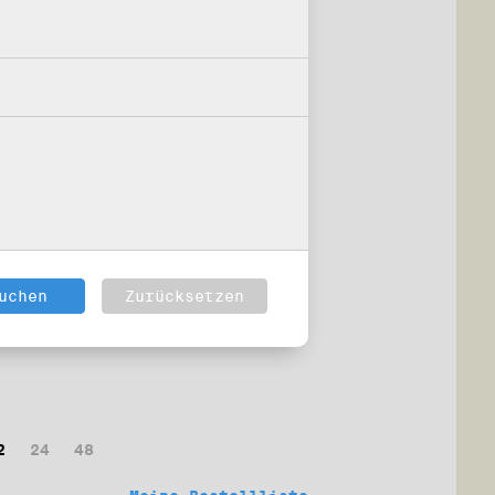
2
24
48