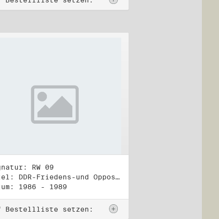
f Bestellliste setzen:
gnatur: RW 09
Titel: DDR-Friedens-und Oppositionsbewegung (2)
tum: 1986 - 1989
f Bestellliste setzen: