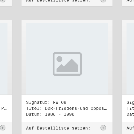
Auf Bestellliste setzen:
Au
Signatur: RW 08
Si
Titel: Rat des Stadtbezirks Prenzlauer Berg in Berlin
Titel: DDR-Friedens-und Oppositionsbewegung (1)
Datum: 1986 - 1990
Da
Auf Bestellliste setzen:
Au