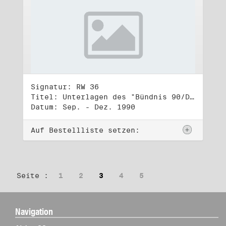
Signatur: RW 36
Titel: Unterlagen des "Bündnis 90/Die Grünen - BürgerInnenbewegung", Wahlbündnis zur Bundestagswahl am 2.12.1990 (4)
Datum: Sep. - Dez. 1990
Auf Bestellliste setzen:
Seite :
1
2
3
4
5
Navigation