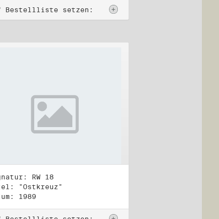
f Bestellliste setzen:
gnatur: RW 18
tel: "Ostkreuz"
tum: 1989