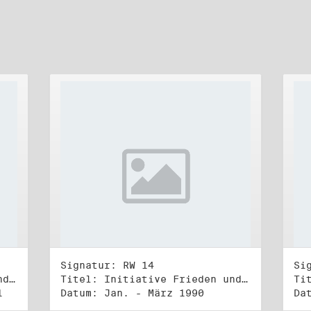
Signatur: RW 14
Si
Titel: Initiative Frieden und Menschenrechte (3)
Titel: Initiative Frieden und Menschenrechte, Volkskammerwahl 18.3.1990
1
Datum: Jan. - März 1990
Da