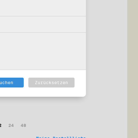
2
24
48