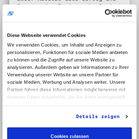
Grenzen des Regimewechsels in
Ungarn, o. D.
Umfang:
1 Bd.
Diese Webseite verwendet Cookies
Wir verwenden Cookies, um Inhalte und Anzeigen zu
Klassifikation:
personalisieren, Funktionen für soziale Medien anbieten
8. Wissenschaftliche Arbeiten,
zu können und die Zugriffe auf unsere Website zu
Studien und Manuskripte
analysieren. Außerdem geben wir Informationen zu Ihrer
Dritter
Verwendung unserer Website an unsere Partner für
soziale Medien, Werbung und Analysen weiter. Unsere
Provenienz:
Weißhuhn, Reinhard
Partner führen diese Informationen möglicherweise mit
weiteren Daten zusammen, die Sie ihnen bereitgestellt
Datum:
haben oder die sie im Rahmen Ihrer Nutzung der Dienste
1992 - 1997, o. D.
gesammelt haben.
Details zeigen
Auf Bestellliste setzen:
Cookies zulassen