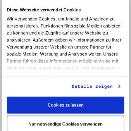
Mai 1983 - Elisabeth Weber:
Thesen zum Verhältnis der
Diese Webseite verwendet Cookies
Grünen zur demokratischen
Wir verwenden Cookies, um Inhalte und Anzeigen zu
Opposition in Osteuropa,
personalisieren, Funktionen für soziale Medien anbieten
19.1.1986 - Herbert Weißhuhn,
zu können und die Zugriffe auf unsere Website zu
Anmerkungen zu: Walter
analysieren. Außerdem geben wir Informationen zu Ihrer
Seifert: In sowjetischer
Verwendung unserer Website an unsere Partner für
Kriegsgefangenschaft, o. D. -
soziale Medien, Werbung und Analysen weiter. Unsere
o. A.: Die Deutschlandpolitik
Partner führen diese Informationen möglicherweise mit
der verschiedenen Kräfte
weiteren Daten zusammen, die Sie ihnen bereitgestellt
innerhalb der Grünen unter
haben oder die sie im Rahmen Ihrer Nutzung der Dienste
besonderer Berücksichtigung
gesammelt haben.
ihres Verhältnisses zur
Details zeigen
Staatsmacht und Opposition in
der DDR, o. D.
Cookies zulassen
Umfang:
1 Bd.
Nur notwendige Cookies verwenden
Klassifikation: