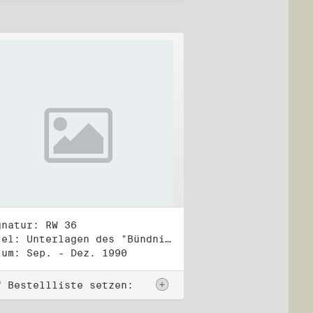
gnatur: RW 36
Titel: Unterlagen des "Bündnis 90/Die Grünen - BürgerInnenbewegung", Wahlbündnis zur Bundestagswahl am 2.12.1990 (4)
tum: Sep. - Dez. 1990
f Bestellliste setzen: