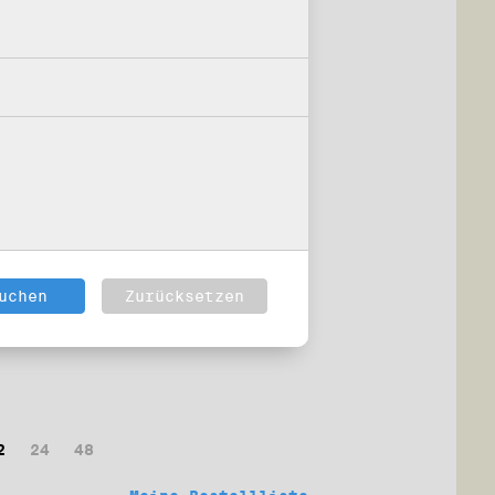
2
24
48