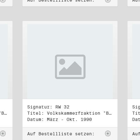
Auf Bestellliste setzen:
Au
Signatur: RW 32
Si
Titel: Volkskammerfraktion "Bündnis 90/Grüne" (3)
Titel: Volkskammerfraktion "Bündnis 90/Grüne" (4)
Datum: März - Okt. 1990
Da
Auf Bestellliste setzen:
Au