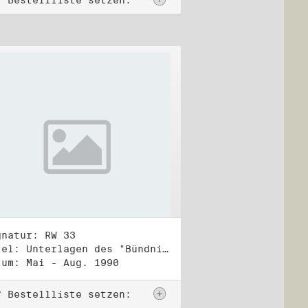
f Bestellliste setzen:
gnatur: RW 33
Titel: Unterlagen des "Bündnis 90/Die Grünen - BürgerInnenbewegung", Wahlbündnis zur Bundestagswahl am 2.12.1990 (1)
tum: Mai - Aug. 1990
f Bestellliste setzen: