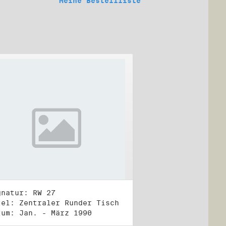
Meine Bestellliste
gnatur: RW 27
tel: Zentraler Runder Tisch
tum: Jan. - März 1990