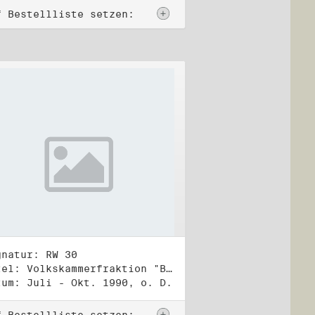
f Bestellliste setzen:
gnatur: RW 30
Titel: Volkskammerfraktion "Bündnis 90/Grüne" (2)
tum: Juli - Okt. 1990, o. D.