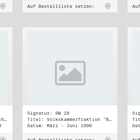
Auf Bestellliste setzen:
Au
Signatur: RW 29
Si
Titel: Zentraler Runder Tisch, AG Parteien- und Vereinigungsgesetz
Titel: Volkskammerfraktion "Bündnis 90/Grüne" (1)
0
Datum: März - Juni 1990
Da