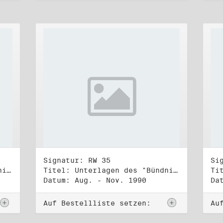
Signatur: RW 35
Si
Titel: Unterlagen des "Bündnis 90/Die Grünen - BürgerInnenbewegung", Wahlbündnis zur Bundestagswahl am 2.12.1990 (2)
Titel: Unterlagen des "Bündnis 90/Die Grünen - BürgerInnenbewegung", Wahlbündnis zur Bundestagswahl am 2.12.1990 (3)
Datum: Aug. - Nov. 1990
Da
Auf Bestellliste setzen:
Au