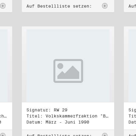
Auf Bestellliste setzen:
Au
Signatur: RW 29
Si
Titel: Zentraler Runder Tisch, AG Parteien- und Vereinigungsgesetz
Titel: Volkskammerfraktion "Bündnis 90/Grüne" (1)
0
Datum: März - Juni 1990
Da