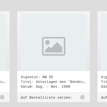
Signatur: RW 35
Si
Titel: Unterlagen des "Bündnis 90/Die Grünen - BürgerInnenbewegung", Wahlbündnis zur Bundestagswahl am 2.12.1990 (2)
Titel: Unterlagen des "Bündnis 90/Die Grünen - BürgerInnenbewegung", Wahlbündnis zur Bundestagswahl am 2.12.1990 (3)
Datum: Aug. - Nov. 1990
Da
Auf Bestellliste setzen:
Au