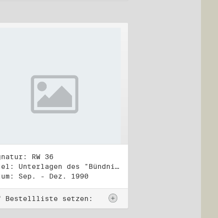
gnatur: RW 36
Titel: Unterlagen des "Bündnis 90/Die Grünen - BürgerInnenbewegung", Wahlbündnis zur Bundestagswahl am 2.12.1990 (4)
tum: Sep. - Dez. 1990
f Bestellliste setzen: