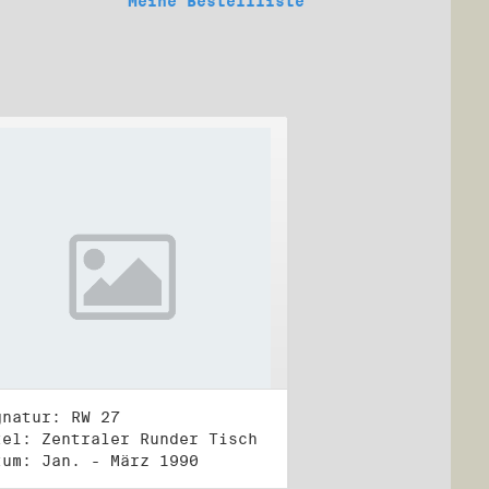
Meine Bestellliste
gnatur: RW 27
tel: Zentraler Runder Tisch
tum: Jan. - März 1990