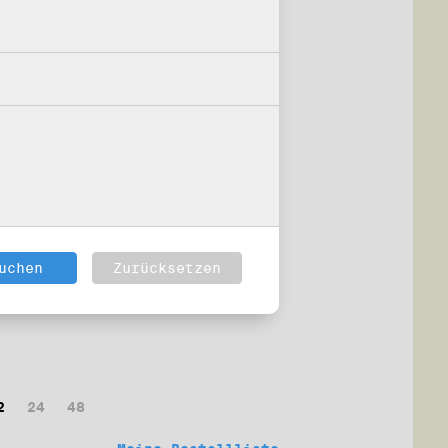
2
24
48