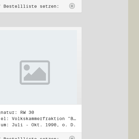
f Bestellliste setzen:
gnatur: RW 30
Titel: Volkskammerfraktion "Bündnis 90/Grüne" (2)
tum: Juli - Okt. 1990, o. D.