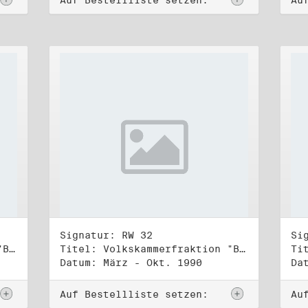
Auf Bestellliste setzen:
Au
Signatur: RW 32
Si
Titel: Volkskammerfraktion "Bündnis 90/Grüne" (3)
Titel: Volkskammerfraktion "Bündnis 90/Grüne" (4)
Datum: März - Okt. 1990
Da
Auf Bestellliste setzen:
Au