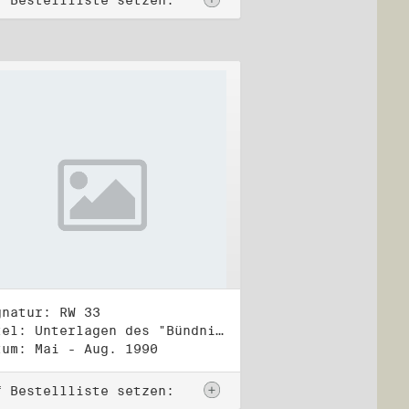
f Bestellliste setzen:
gnatur: RW 33
Titel: Unterlagen des "Bündnis 90/Die Grünen - BürgerInnenbewegung", Wahlbündnis zur Bundestagswahl am 2.12.1990 (1)
tum: Mai - Aug. 1990
f Bestellliste setzen: