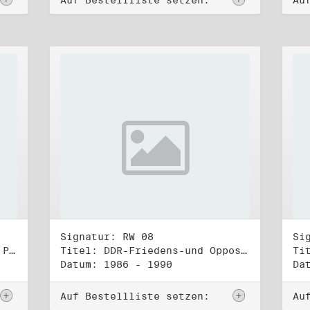
Auf Bestellliste setzen:
Au
Signatur: RW 08
Si
Titel: Rat des Stadtbezirks Prenzlauer Berg in Berlin
Titel: DDR-Friedens-und Oppositionsbewegung (1)
Datum: 1986 - 1990
Da
Auf Bestellliste setzen:
Au