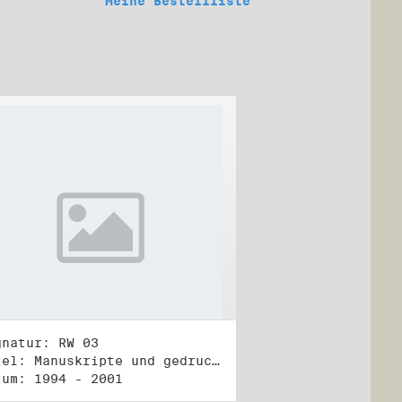
Meine Bestellliste
gnatur: RW 03
Titel: Manuskripte und gedruckte Belege (3)
tum: 1994 - 2001