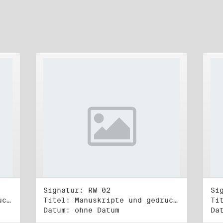
Signatur: RW 02
Si
Titel: Manuskripte und gedruckte Belege (1)
Titel: Manuskripte und gedruckte Belege (2)
Datum: ohne Datum
Da