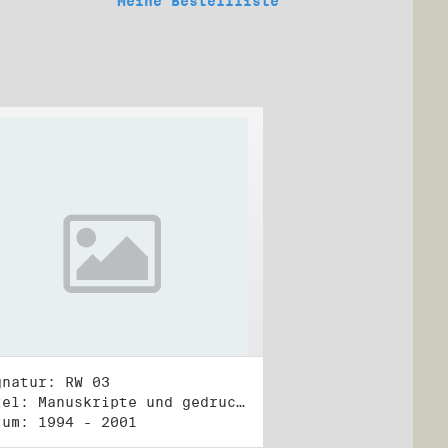
Meine Bestellliste
gnatur: RW 03
Titel: Manuskripte und gedruckte Belege (3)
tum: 1994 - 2001