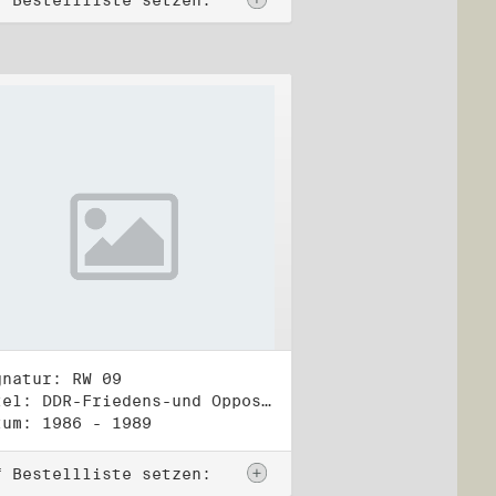
f Bestellliste setzen:
gnatur: RW 09
Titel: DDR-Friedens-und Oppositionsbewegung (2)
tum: 1986 - 1989
f Bestellliste setzen: