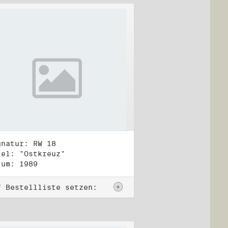
gnatur: RW 18
tel: "Ostkreuz"
tum: 1989
f Bestellliste setzen: