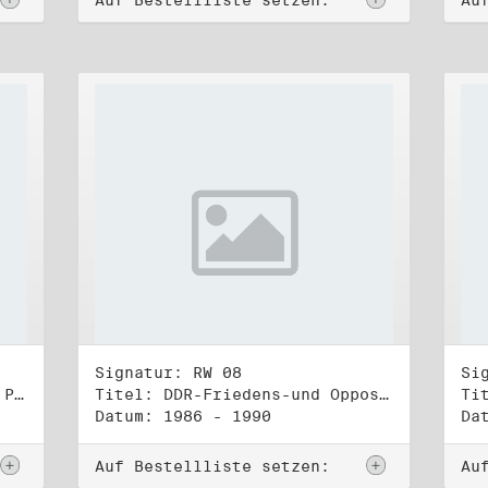
Auf Bestellliste setzen:
Au
Signatur: RW 08
Si
Titel: Rat des Stadtbezirks Prenzlauer Berg in Berlin
Titel: DDR-Friedens-und Oppositionsbewegung (1)
Datum: 1986 - 1990
Da
Auf Bestellliste setzen:
Au