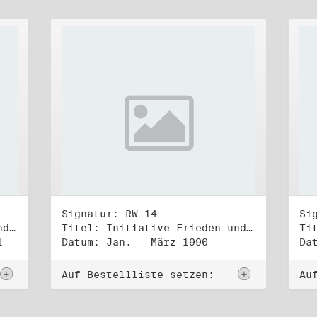
Signatur: RW 14
Si
Titel: Initiative Frieden und Menschenrechte (3)
Titel: Initiative Frieden und Menschenrechte, Volkskammerwahl 18.3.1990
1
Datum: Jan. - März 1990
Da
Auf Bestellliste setzen:
Au