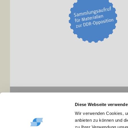
Navigation
Infor
Diese Webseite verwende
Aktuelles
Impr
Archiv
Disc
Wir verwenden Cookies, um
Veranstaltungen
Date
anbieten zu können und di
Ausstellungen
Kont
zu Ihrer Verwendung unser