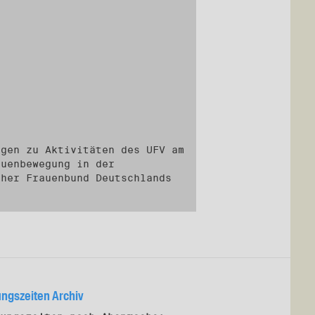
agen zu Aktivitäten des UFV am
auenbewegung in der
cher Frauenbund Deutschlands
ungszeiten Archiv