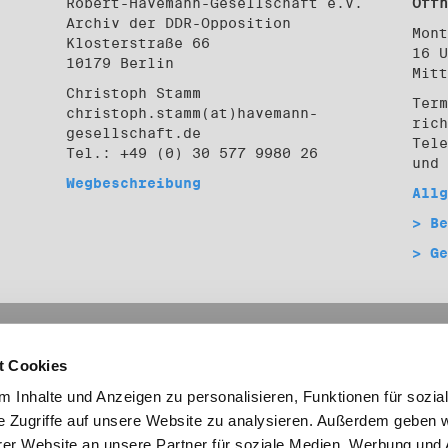
Robert-Havemann-Gesellschaft e.V.
Öffn
Archiv der DDR-Opposition
Mont
Klosterstraße 66
16 U
10179 Berlin
Mitt
Christoph Stamm
Term
christoph.stamm(at)havemann-
rich
gesellschaft.de
Tele
Tel.: +49 (0) 30 577 9980 26
und
Wegbeschreibung
Allg
> Be
> Ge
mationen
Links
t Cookies
Social Media
essum
laimer
 Inhalte und Anzeigen zu personalisieren, Funktionen für sozia
nschutz
e Zugriffe auf unsere Website zu analysieren. Außerdem geben w
akt
er Website an unsere Partner für soziale Medien, Werbung und 