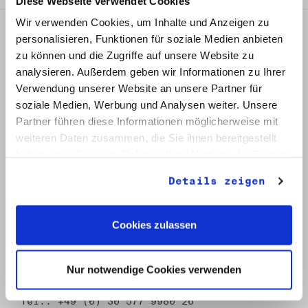
Diese Webseite verwendet Cookies
Wir verwenden Cookies, um Inhalte und Anzeigen zu
personalisieren, Funktionen für soziale Medien anbieten
zu können und die Zugriffe auf unsere Website zu
analysieren. Außerdem geben wir Informationen zu Ihrer
Verwendung unserer Website an unsere Partner für
soziale Medien, Werbung und Analysen weiter. Unsere
Partner führen diese Informationen möglicherweise mit
weiteren Daten zusammen, die Sie ihnen bereitgestellt
haben oder die sie im Rahmen Ihrer Nutzung der Dienste
gesammelt haben.
Details zeigen
Kontakt
Robert-Havemann-Gesellschaft e.V.
Cookies zulassen
Archiv der DDR-Opposition
Klosterstraße 66
10179 Berlin
Nur notwendige Cookies verwenden
Christoph Stamm
christoph.stamm(at)havemann-gesellschaft.de
Tel.: +49 (0) 30 577 9980 26