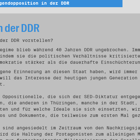
gendopposition in der DDR
n der DDR
der DDR vorstellen?
egime blieb während 40 Jahren DDR ungebrochen. Im
indem sie die politischen Verhältnisse kritisiert
mokratie stärker als die dauerhafte Einschüchteru
gene Erinnerung an diesen Staat haben, wird immer
will das Interesse der heutigen jungen Generation
t.
 Oppositionelle, die sich der SED-Diktatur entgeg
n, die anderen in Thüringen, manche in der Stadt,
ten und für welche Ideale sie sich einsetzten, wi
os und Dokumente, die teilweise zum ersten Mal ge
 sind angesiedelt im Zeitraum von den Nachkriegsj
ird die Haltung der Protagonisten zum alleinigen 