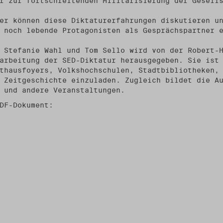
r zur fortschreitenden Militarisierung der Gesell
er können diese Diktaturerfahrungen diskutieren u
 noch lebende Protagonisten als Gesprächspartner 
 Stefanie Wahl und Tom Sello wird von der Robert-
arbeitung der SED-Diktatur herausgegeben. Sie ist
thausfoyers, Volkshochschulen, Stadtbibliotheken,
 Zeitgeschichte einzuladen. Zugleich bildet die A
 und andere Veranstaltungen.
DF-Dokument: