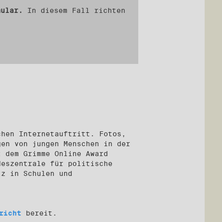
mular.
In diesem Fall richten
chen Internetauftritt. Fotos,
gen von jungen Menschen in der
t dem Grimme Online Award
deszentrale für politische
tz in Schulen und
rricht
bereit.