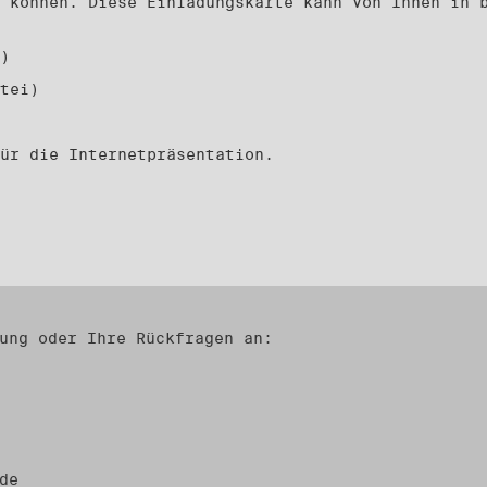
 können. Diese Einladungskarte kann von Ihnen in 
)
tei)
ür die Internetpräsentation.
ung oder Ihre Rückfragen an:
de