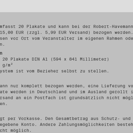
mfasst 20 Plakate und kann bei der Robert-Haveman
15,00 EUR (zzgl. 5,99 EUR Versand) bezogen werden
sen vor Ort vom Veranstalter im eigenen Rahmen od
n.
n
 20 Plakate DIN A1 (594 x 841 Millimeter)
 g/m²
ystem ist vom Bezieher selbst zu stellen.
ann nur komplett bezogen werden, eine Lieferung v
ate werden in Deutschland und im Ausland gerollt 
rsand an ein Postfach ist grundsätzlich nicht mög
en.
gt per Vorkasse. Den Gesamtbetrag aus Schutz- und
egebene Konto. Andere Zahlungsmöglichkeiten beste
cht möglich.