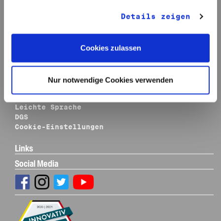
Publikationen
gesammelt haben.
Themen-Dossiers
Details zeigen
Über uns
Informationen
Cookies zulassen
Impressum
Disclaimer
Datenschutz
Nur notwendige Cookies verwenden
Kontakt
Sitemap
Leichte Sprache
DGS
Cookie-Einstellungen
Links
Social Media