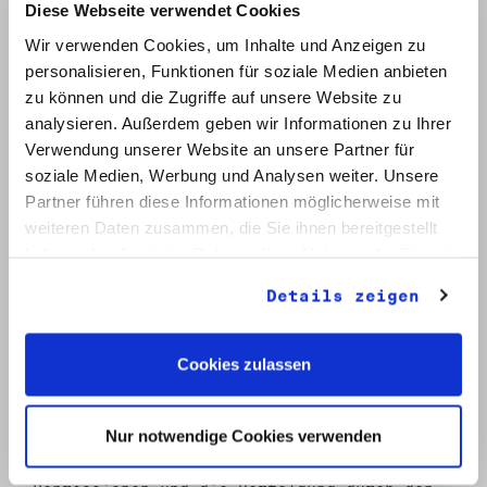
die Archive die finanziellen Hängepartien
Diese Webseite verwendet Cookies
immer wieder überlebten, ist wiederum dem
Wir verwenden Cookies, um Inhalte und Anzeigen zu
enormen Engagement der Beteiligten zu
verdanken, die die unentgeltlich
personalisieren, Funktionen für soziale Medien anbieten
gearbeiteten Stunden nicht zusammenzählten.
zu können und die Zugriffe auf unsere Website zu
Erst 1995 entspannte sich die Lage etwas,
analysieren. Außerdem geben wir Informationen zu Ihrer
als der Berliner Landesbeauftragte für die
Verwendung unserer Website an unsere Partner für
Unterlagen des Staatssicherheitsdienstes
soziale Medien, Werbung und Analysen weiter. Unsere
die Mittel für zwei volle Stellen im
Havemann-Archiv und eine im Domaschk-Archiv
Partner führen diese Informationen möglicherweise mit
bereitstellte.
[2]
weiteren Daten zusammen, die Sie ihnen bereitgestellt
Als die Archive am 31. Mai 1994 offiziell
haben oder die sie im Rahmen Ihrer Nutzung der Dienste
öffneten, lagen hinter den Beteiligten
gesammelt haben.
nicht nur zwei von intensiver Arbeit
Details zeigen
geprägte Jahre, sondern auch eine Zeit des
gemeinsamen Lernens und der
Auseinandersetzung mit der eigenen
Cookies zulassen
Vergangenheit. Die politische Verortung in
den neuen gesellschaftlichen Verhältnissen
und die Frage nach der Ursache für das
Nur notwendige Cookies verwenden
Scheitern vieler Visionen waren Gegenstand
der Diskussionen. Die erlittenen