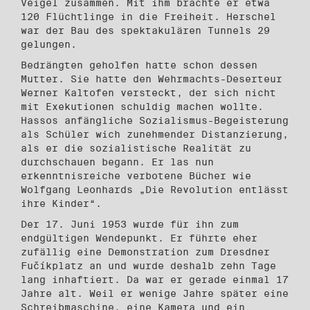
Veigel zusammen. Mit ihm brachte er etwa
120 Flüchtlinge in die Freiheit. Herschel
war der Bau des spektakulären Tunnels 29
gelungen.
Bedrängten geholfen hatte schon dessen
Mutter. Sie hatte den Wehrmachts-Deserteur
Werner Kaltofen versteckt, der sich nicht
mit Exekutionen schuldig machen wollte.
Hassos anfängliche Sozialismus-Begeisterung
als Schüler wich zunehmender Distanzierung,
als er die sozialistische Realität zu
durchschauen begann. Er las nun
erkenntnisreiche verbotene Bücher wie
Wolfgang Leonhards „Die Revolution entlässt
ihre Kinder“.
Der 17. Juni 1953 wurde für ihn zum
endgültigen Wendepunkt. Er führte eher
zufällig eine Demonstration zum Dresdner
Fučíkplatz an und wurde deshalb zehn Tage
lang inhaftiert. Da war er gerade einmal 17
Jahre alt. Weil er wenige Jahre später eine
Schreibmaschine, eine Kamera und ein