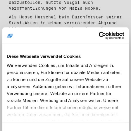
darzustellen, nutzte Veigel auch
Veröffentlichungen von Maria Nooke.
Als Hasso Herschel beim Durchforsten seiner
Stasi-Akten in einen verstörenden Abgrund
blickte, weigerte er sich, weiterzulesen.
Sogar Verwandte, die auf Westbesuch kamen,
hatten ihn bespitzelt. Burkhart Veigel
setzte das Aktenstudium fort.
Eine angemessene Würdigung
Diese Webseite verwendet Cookies
Beschrieben werden im Buch desweiteren die
Wir verwenden Cookies, um Inhalte und Anzeigen zu
Aktivitäten von Ulrich Pfeifer,
personalisieren, Funktionen für soziale Medien anbieten
Bundesverdienstkreuzträger Joachim Neumann
zu können und die Zugriffe auf unsere Website zu
(beide waren selbst geflohen), von John
analysieren. Außerdem geben wir Informationen zu Ihrer
Ireland und Rudolf von Oertzen, der 1962 in
Ostberlin verhaftet wurde. Erwähnung finden
Verwendung unserer Website an unsere Partner für
weitere Fluchthelfer wie Wolfgang Fuchs,
soziale Medien, Werbung und Analysen weiter. Unsere
Harry Seidel und der spätere Astronaut
Partner führen diese Informationen möglicherweise mit
Reinhard Furrer.
weiteren Daten zusammen, die Sie ihnen bereitgestellt
Unterstützung leisteten viele Helfer
haben oder die sie im Rahmen Ihrer Nutzung der Dienste
unterschiedlicher Nationalität, die
gesammelt haben.