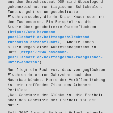
aus dem Unrechtsstaat DDR sind überwiegend
gekennzeichnet von tragischen Schicksalen.
Zumeist geht es um gescheiterte
Fluchtversuche, die im Stasi-Knast oder mit
dem Tod endeten. Ein Beispiel ist die
Studie über gescheiterte Ostseefluchten
(
https://www.havemann-
gesellschaft.de/beitraege/hildebrand-
rezension-ostseeflucht/
). Andere kamen
allein wegen eines Ausreisebegehrens in
Haft (
https://www.havemann-
gesellschaft.de/beitraege/das-zwangsleben-
unter-anderen/
).
Nun liegt ein Buch vor, dass von geglückten
Fluchten im ersten Jahrzehnt nach dem
Mauerbau kündet. Motto der Veröffentlichung
ist ein treffendes Zitat des Atheners
Perikles:
„Das Geheimnis des Glücks ist die Freiheit,
aber das Geheimnis der Freiheit ist der
Mut.“
Seit 2007 forscht Burkhart Veigel intensiv