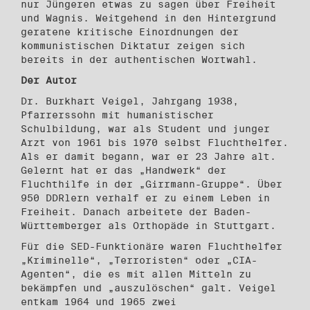
nur Jüngeren etwas zu sagen über Freiheit
und Wagnis. Weitgehend in den Hintergrund
geratene kritische Einordnungen der
kommunistischen Diktatur zeigen sich
bereits in der authentischen Wortwahl.
Der Autor
Dr. Burkhart Veigel, Jahrgang 1938,
Pfarrerssohn mit humanistischer
Schulbildung, war als Student und junger
Arzt von 1961 bis 1970 selbst Fluchthelfer.
Als er damit begann, war er 23 Jahre alt.
Gelernt hat er das „Handwerk“ der
Fluchthilfe in der „Girrmann-Gruppe“. Über
950 DDRlern verhalf er zu einem Leben in
Freiheit. Danach arbeitete der Baden-
Württemberger als Orthopäde in Stuttgart.
Für die SED-Funktionäre waren Fluchthelfer
„Kriminelle“, „Terroristen“ oder „CIA-
Agenten“, die es mit allen Mitteln zu
bekämpfen und „auszulöschen“ galt. Veigel
entkam 1964 und 1965 zwei