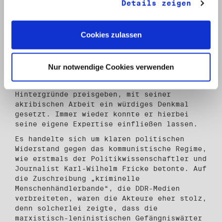
Kurierdienste übernahmen, Pässe
Details zeigen
schmuggelten, Tunnel gruben und
Fluchtfahrzeuge steuerten. Spannend sind
die Erzählungen allemal. Berichte über
Cookies zulassen
Hafterfahrungen (Thieme, Herschel und von
Oertzen) verdeutlichen die kommunistische
Herrschaftspraxis.
Nur notwendige Cookies verwenden
Burkhart Veigel hat all diesen verdienten
Fluchthelfern, die erhellende Anekdoten und
Hintergründe preisgeben, mit seiner
akribischen Arbeit ein würdiges Denkmal
gesetzt. Immer wieder konnte er hierbei
seine eigene Expertise einfließen lassen.
Es handelte sich um klaren politischen
Widerstand gegen das kommunistische Regime,
wie erstmals der Politikwissenschaftler und
Journalist Karl-Wilhelm Fricke betonte. Auf
die Zuschreibung „kriminelle
Menschenhändlerbande“, die DDR-Medien
verbreiteten, waren die Akteure eher stolz,
denn solcherlei zeigte, dass die
marxistisch-leninistischen Gefängniswärter