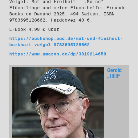
Veigel: Mut und Freiheit – „Meine“
Flüchtlinge und meine Fluchthelfer-Freunde.
Books on Demand 2025. 494 Seiten. ISBN
9783695128662. Hardcover 40 €.
E-Book 4,99 € über
https://buchshop.bod.de/mut-und-freiheit-
burkhart-veigel-9783695128662
https://www.amazon.de/dp/3819214658
Gerold
„Hilli“