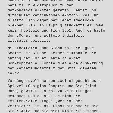
humanistischen Gymnasium Sankt Afra Meißen
bereits in Widerspruch zu den
Nationalsozialisten geraten. Lehrer und
Mitschüler verschwanden einfach, was ihn
misstrauisch gegenüber jeder Ideologie
bleiben ließ. In Leipzig studierte er 1949
kurz Theologie und floh 1951. Auch er hatte
den „Monat“ und weitere indizierte
Literatur verteilt.
Mitarbeiterin Joan Glenn war die „gute
Seele“ der Gruppe. Leider erkrankte sie
Anfang der 1970er Jahre an einer
Schizophrenie. Könnte dies eine Auswirkung
der Zersetzungsarbeit der Stasi gewesen
sein?
Verhängnisvoll hatten zwei eingeschleuste
Spitzel (Georgios Rhaptis und Siegfried
Uhse) gewirkt. Es war zu Verhaftungen
gekommen und es stellte sich die
existenzielle Frage: „Wer ist der
Verräter?“ Erst die Einsichtnahme in die
Stasi-Akten konnte hier Klarheit bringen.