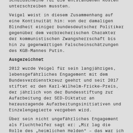
Schuldscheine für die entstandenen Kosten
unterschreiben mussten.
Veigel weist in diesem Zusammenhang auf
eine Kontinuität hin: von der damaligen
Blindheit einiger bundesdeutscher Politiker
gegenüber dem verbrecherischen Charakter
der kommunistischen Zwangsherrschaft bis
hin zu gegenwärtigen Falscheinschätzungen
des KGB-Mannes Putin.
Ausgezeichnet
2012 wurde Veigel für sein langjähriges,
lebensgefährliches Engagement mit dem
Bundesverdienstkreuz geehrt und seit 2017
stiftet er den Karl-Wilhelm-Fricke-Preis,
der jährlich von der Bundesstiftung zur
Aufarbeitung der SED-Diktatur an
herausragende Aufarbeitungsinitiativen und
Einzelengagierte vergeben wird.
Über sein nicht ungefährliches Engagement
als Fluchthelfer sagt er: „Mir lag die
Rolle des „heimlichen Helden“ – das war ich