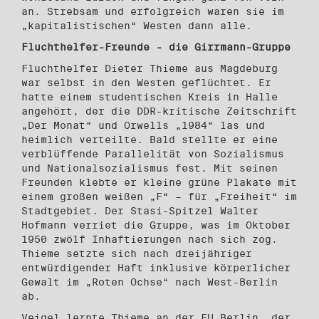
an. Strebsam und erfolgreich waren sie im
„kapitalistischen“ Westen dann alle.
Fluchthelfer-Freunde - die Girrmann-Gruppe
Fluchthelfer Dieter Thieme aus Magdeburg
war selbst in den Westen geflüchtet. Er
hatte einem studentischen Kreis in Halle
angehört, der die DDR-kritische Zeitschrift
„Der Monat“ und Orwells „1984“ las und
heimlich verteilte. Bald stellte er eine
verblüffende Parallelität von Sozialismus
und Nationalsozialismus fest. Mit seinen
Freunden klebte er kleine grüne Plakate mit
einem großen weißen „F“ – für „Freiheit“ im
Stadtgebiet. Der Stasi-Spitzel Walter
Hofmann verriet die Gruppe, was im Oktober
1950 zwölf Inhaftierungen nach sich zog.
Thieme setzte sich nach dreijähriger
entwürdigender Haft inklusive körperlicher
Gewalt im „Roten Ochse“ nach West-Berlin
ab.
Veigel lernte Thieme an der FU Berlin, der