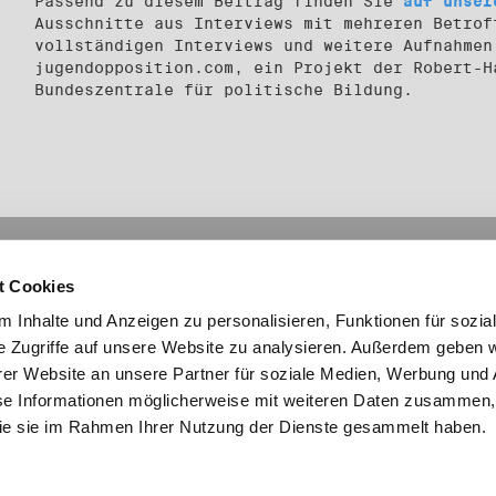
Passend zu diesem Beitrag finden Sie
auf unser
Ausschnitte aus Interviews mit mehreren Betrof
vollständigen Interviews und weitere Aufnahmen
jugendopposition.com, ein Projekt der Robert-H
Bundeszentrale für politische Bildung.
mationen
Links
t Cookies
Social Media
essum
laimer
 Inhalte und Anzeigen zu personalisieren, Funktionen für sozia
nschutz
e Zugriffe auf unsere Website zu analysieren. Außerdem geben w
akt
er Website an unsere Partner für soziale Medien, Werbung und 
map
se Informationen möglicherweise mit weiteren Daten zusammen, 
hte Sprache
 die sie im Rahmen Ihrer Nutzung der Dienste gesammelt haben.
ie-Einstellungen