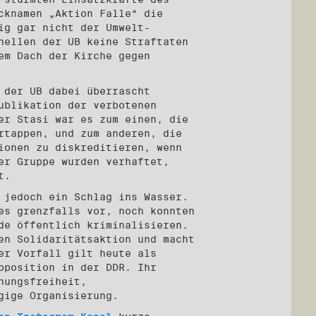
cknamen „Aktion Falle“ die
ig gar nicht der Umwelt-
nellen der UB keine Straftaten
em Dach der Kirche gegen
 der UB dabei überrascht
ublikation der verbotenen
er Stasi war es zum einen, die
rtappen, und zum anderen, die
ionen zu diskreditieren, wenn
er Gruppe wurden verhaftet,
t.
 jedoch ein Schlag ins Wasser.
es grenzfalls vor, noch konnten
de öffentlich kriminalisieren.
en Solidaritätsaktion und macht
er Vorfall gilt heute als
pposition in der DDR. Ihr
nungsfreiheit,
gige Organisierung.