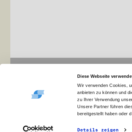
Navigation
Infor
Diese Webseite verwende
Aktuelles
Impr
Archiv
Disc
Wir verwenden Cookies, um
Veranstaltungen
Date
anbieten zu können und di
Ausstellungen
Kont
zu Ihrer Verwendung unser
Publikationen
Site
Unsere Partner führen die
Themen-Dossiers
Leic
bereitgestellt haben oder
Über uns
DGS
Cook
Details zeigen