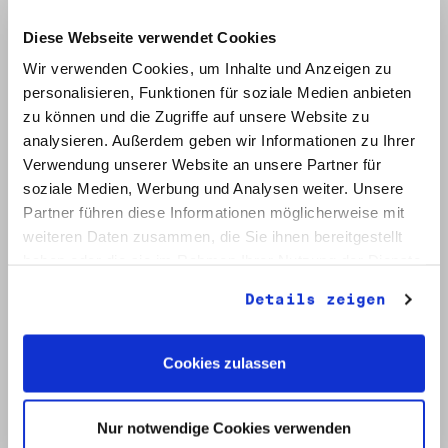
Wegbeschreibung
Diese Webseite verwendet Cookies
Die Robert-Havemann-Gesellschaft e. V. hat
Wir verwenden Cookies, um Inhalte und Anzeigen zu
ihren Sitz in der
Klosterstraße 66, 10179
personalisieren, Funktionen für soziale Medien anbieten
Berlin
, im historischen Zentrum Berlins,
zu können und die Zugriffe auf unsere Website zu
unweit des Alexanderplatzes und des
analysieren. Außerdem geben wir Informationen zu Ihrer
Nikolaiviertels. Der neue Standort befindet
sich in einem geschichtsträchtigen
Verwendung unserer Website an unsere Partner für
Quartier, das über Jahrhunderte hinweg das
soziale Medien, Werbung und Analysen weiter. Unsere
politische und gesellschaftliche Leben
Partner führen diese Informationen möglicherweise mit
Berlins geprägt hat. Von hier aus betreibt
weiteren Daten zusammen, die Sie ihnen bereitgestellt
die Robert-Havemann-Gesellschaft das Archiv
haben oder die sie im Rahmen Ihrer Nutzung der Dienste
der DDR-Opposition sowie ihre
Arbeitsbereiche für politische Bildung,
gesammelt haben.
Details zeigen
Forschung und Veranstaltungen.
Anfahrt mit öffentlichen Verkehrsmitteln:
U-Bahn:
Die nächstgelegene Station ist
Cookies zulassen
Klosterstraße (U2)
. Von dort erreichen
Sie die Robert-Havemann-Gesellschaft
in etwa
3 Gehminuten
.
Nur notwendige Cookies verwenden
S- und U-Bahn:
Ebenfalls gut