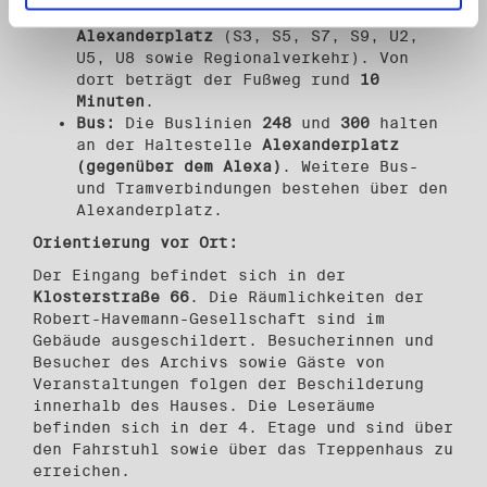
erreichbar ist der Bahnhof
Alexanderplatz
(S3, S5, S7, S9, U2,
U5, U8 sowie Regionalverkehr). Von
dort beträgt der Fußweg rund
10
Minuten
.
Bus:
Die Buslinien
248
und
300
halten
an der Haltestelle
Alexanderplatz
(gegenüber dem Alexa)
. Weitere Bus-
und Tramverbindungen bestehen über den
Alexanderplatz.
Orientierung vor Ort:
Der Eingang befindet sich in der
Klosterstraße 66
. Die Räumlichkeiten der
Robert-Havemann-Gesellschaft sind im
Gebäude ausgeschildert. Besucherinnen und
Besucher des Archivs sowie Gäste von
Veranstaltungen folgen der Beschilderung
innerhalb des Hauses. Die Leseräume
befinden sich in der 4. Etage und sind über
den Fahrstuhl sowie über das Treppenhaus zu
erreichen.