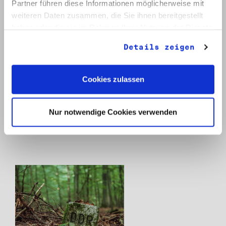
Partner führen diese Informationen möglicherweise mit
weiteren Daten zusammen, die Sie ihnen bereitgestellt
haben oder die sie im Rahmen Ihrer Nutzung der Dienste
gesammelt haben.
Details zeigen
Cookies zulassen
Ach, die Spielzeugsammler auch? von
Eisenbahnen, Puppen und Enteignung in der
DDR
Nur notwendige Cookies verwenden
Margit Miosga
ISBN 978-3-938857-01-4