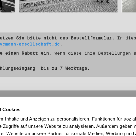
utzen Sie bitte nicht das Bestellformular.
In dies
vemann-gesellschaft.de
.
e einen Rabatt ein
, wenn diese ihre Bestellungen
ahlungseingang bis zu 7 Werktage
.
mationen
Links
t Cookies
Social Media
essum
laimer
 Inhalte und Anzeigen zu personalisieren, Funktionen für sozia
nschutz
e Zugriffe auf unsere Website zu analysieren. Außerdem geben w
akt
er Website an unsere Partner für soziale Medien, Werbung und 