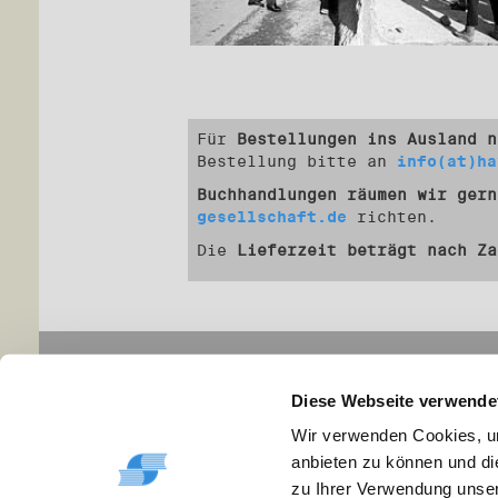
Für
Bestellungen ins Ausland n
Bestellung bitte an
info(at)ha
Buchhandlungen räumen wir gern
gesellschaft.de
richten.
Die
Lieferzeit beträgt nach Z
Navigation
Infor
Diese Webseite verwende
Aktuelles
Impr
Archiv
Disc
Wir verwenden Cookies, um
Veranstaltungen
Date
anbieten zu können und di
Ausstellungen
Kont
zu Ihrer Verwendung unser