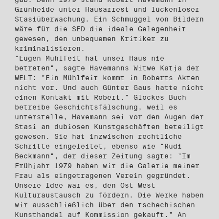
Grünheide unter Hausarrest und lückenloser
Stasiüberwachung. Ein Schmuggel von Bildern
wäre für die SED die ideale Gelegenheit
gewesen, den unbequemen Kritiker zu
kriminalisieren.
"Eugen Mühlfeit hat unser Haus nie
betreten", sagte Havemanns Witwe Katja der
WELT: "Ein Mühlfeit kommt in Roberts Akten
nicht vor. Und auch Günter Gaus hatte nicht
einen Kontakt mit Robert." Glockes Buch
betreibe Geschichtsfälschung, weil es
unterstelle, Havemann sei vor den Augen der
Stasi an dubiosen Kunstgeschäften beteiligt
gewesen. Sie hat inzwischen rechtliche
Schritte eingeleitet, ebenso wie "Rudi
Beckmann", der dieser Zeitung sagte: "Im
Frühjahr 1979 haben wir die Galerie meiner
Frau als eingetragenen Verein gegründet.
Unsere Idee war es, den Ost-West-
Kulturaustausch zu fördern. Die Werke haben
wir ausschließlich über den tschechischen
Kunsthandel auf Kommission gekauft." An