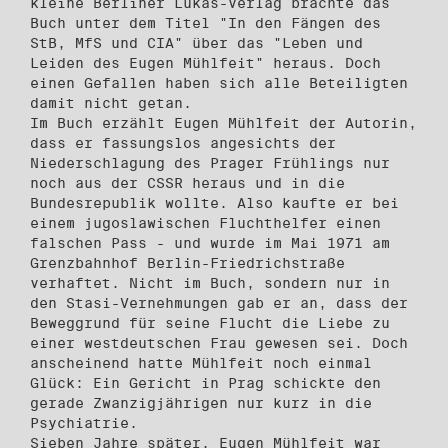
kleine Berliner Lukas-Verlag brachte das
Buch unter dem Titel "In den Fängen des
StB, MfS und CIA" über das "Leben und
Leiden des Eugen Mühlfeit" heraus. Doch
einen Gefallen haben sich alle Beteiligten
damit nicht getan.
Im Buch erzählt Eugen Mühlfeit der Autorin,
dass er fassungslos angesichts der
Niederschlagung des Prager Frühlings nur
noch aus der CSSR heraus und in die
Bundesrepublik wollte. Also kaufte er bei
einem jugoslawischen Fluchthelfer einen
falschen Pass - und wurde im Mai 1971 am
Grenzbahnhof Berlin-Friedrichstraße
verhaftet. Nicht im Buch, sondern nur in
den Stasi-Vernehmungen gab er an, dass der
Beweggrund für seine Flucht die Liebe zu
einer westdeutschen Frau gewesen sei. Doch
anscheinend hatte Mühlfeit noch einmal
Glück: Ein Gericht in Prag schickte den
gerade Zwanzigjährigen nur kurz in die
Psychiatrie.
Sieben Jahre später, Eugen Mühlfeit war