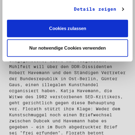
Der Publizist Udo Scheer hatte die
gesammelt haben.
Seriosität des Buches unter dem Titel "In
Details zeigen
den Fängen von StB, MfS und CIA" in dieser
Zeitung scharf kritisiert (WELT v. 20.11.).
In der aktuellen Ausgabe der Zeitschrift
Cookies zulassen
für Stasi-Aufarbeitung "Horch & Guck"
schreibt Florath über die Arbeitsweise der
Autorin Nina Glocke unter anderem: "Was die
Nur notwendige Cookies verwenden
Erinnerung ihres Zeitzeugen stützt, wird
gern und ausführlich zitiert, was ihr
entgegensteht, sucht man vergeblich."
Mühlfeit will über den DDR-Dissidenten
Robert Havemann und den Ständigen Vertreter
der Bundesrepublik in Ost-Berlin, Günter
Gaus, einen illegalen Kunsthandel
organisiert haben. Katja Havemann, die
Witwe des 1982 verstorbenen SED-Kritikers,
geht gerichtlich gegen diese Behauptung
vor. Florath stützt ihre Klage: Weder dem
Kunstschmuggel noch einen Briefwechsel
zwischen Dubcek und Havemann habe es
gegeben - ein im Buch abgedruckter Brief
sei "frei erfunden". Florath betont