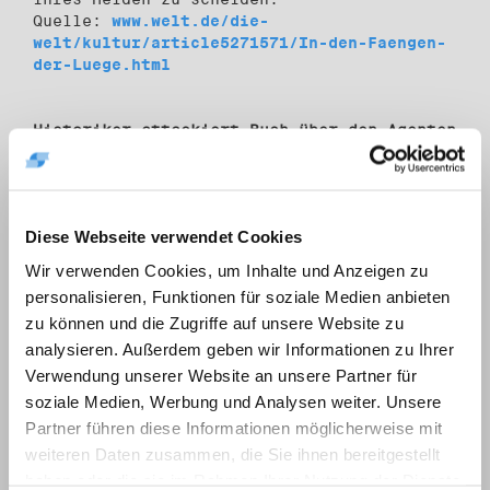
Quelle:
www.welt.de/die-
welt/kultur/article5271571/In-den-Faengen-
der-Luege.html
Historiker attackiert Buch über den Agenten
Mühlfeit
Von Sven FElix Kellerhoff 26. November
2009, 04:00 Uhr
Neue schwere Vorwürfe gegen die
Diese Webseite verwendet Cookies
Lebensbeschreibung des Kommunismus-Opfers
Wir verwenden Cookies, um Inhalte und Anzeigen zu
Eugen Mühlfeit erhebt der Historiker Bernd
Florath von der Birthler-Behörde (BStU).
personalisieren, Funktionen für soziale Medien anbieten
Der Publizist Udo Scheer hatte die
zu können und die Zugriffe auf unsere Website zu
Seriosität des Buches unter dem Titel "In
analysieren. Außerdem geben wir Informationen zu Ihrer
den Fängen von StB, MfS und CIA" in dieser
Verwendung unserer Website an unsere Partner für
Zeitung scharf kritisiert (WELT v. 20.11.).
soziale Medien, Werbung und Analysen weiter. Unsere
Neue schwere Vorwürfe gegen die
Lebensbeschreibung des Kommunismus-Opfers
Partner führen diese Informationen möglicherweise mit
Eugen Mühlfeit erhebt der Historiker Bernd
weiteren Daten zusammen, die Sie ihnen bereitgestellt
Florath von der Birthler-Behörde (BStU).
haben oder die sie im Rahmen Ihrer Nutzung der Dienste