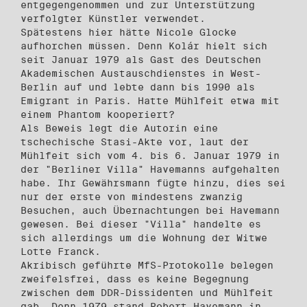
entgegengenommen und zur Unterstützung
verfolgter Künstler verwendet.
Spätestens hier hätte Nicole Glocke
aufhorchen müssen. Denn Kolár hielt sich
seit Januar 1979 als Gast des Deutschen
Akademischen Austauschdienstes in West-
Berlin auf und lebte dann bis 1990 als
Emigrant in Paris. Hatte Mühlfeit etwa mit
einem Phantom kooperiert?
Als Beweis legt die Autorin eine
tschechische Stasi-Akte vor, laut der
Mühlfeit sich vom 4. bis 6. Januar 1979 in
der "Berliner Villa" Havemanns aufgehalten
habe. Ihr Gewährsmann fügte hinzu, dies sei
nur der erste von mindestens zwanzig
Besuchen, auch Übernachtungen bei Havemann
gewesen. Bei dieser "Villa" handelte es
sich allerdings um die Wohnung der Witwe
Lotte Franck.
Akribisch geführte MfS-Protokolle belegen
zweifelsfrei, dass es keine Begegnung
zwischen dem DDR-Dissidenten und Mühlfeit
gab. Denn 1979 stand Robert Havemann in