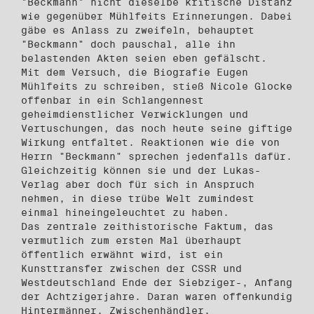
"Beckmann" nicht dieselbe kritische Distanz
wie gegenüber Mühlfeits Erinnerungen. Dabei
gäbe es Anlass zu zweifeln, behauptet
"Beckmann" doch pauschal, alle ihn
belastenden Akten seien eben gefälscht.
Mit dem Versuch, die Biografie Eugen
Mühlfeits zu schreiben, stieß Nicole Glocke
offenbar in ein Schlangennest
geheimdienstlicher Verwicklungen und
Vertuschungen, das noch heute seine giftige
Wirkung entfaltet. Reaktionen wie die von
Herrn "Beckmann" sprechen jedenfalls dafür.
Gleichzeitig können sie und der Lukas-
Verlag aber doch für sich in Anspruch
nehmen, in diese trübe Welt zumindest
einmal hineingeleuchtet zu haben.
Das zentrale zeithistorische Faktum, das
vermutlich zum ersten Mal überhaupt
öffentlich erwähnt wird, ist ein
Kunsttransfer zwischen der CSSR und
Westdeutschland Ende der Siebziger-, Anfang
der Achtzigerjahre. Daran waren offenkundig
Hintermänner, Zwischenhändler,