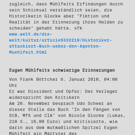
zugleich, dass Mühlfeits Erfindungen durch
sein Schicksal verständlich seien, die
Historikerin Glocke aber "Fiktion und
Realität in der Erinnerung ihres Helden zu
scheiden" gehabt hätte. sfk
www.welt.de/die-
welt/kultur/article5332219/Historiker-
attackiert-Buch-ueber-den-Agenten-
Muehlfeit.html
Eugen Mühlfeits schwierige Erinnerungen
Von Frank Böttcher 6. Januar 2010, 04:00
Uhr
Er war Dissident und Opfer: Der Verleger
widerspricht den Kritikern
Am 20. November besprach Udo Scheer an
dieser Stelle das Buch "In den Fängen von
StB, MfS und CIA" von Nicole Glocke (Lukas,
218 S., 16,90 Euro) und kritisierte, wie
darin aus dem mutmaßlichen Spitzel Eugen
Mühlfeit ein Märtyrer des