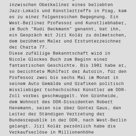
inzwischen Oberkellner eines beliebten
Jazz-Lokals und Künstlertreffs in Prag, kam
es zu einer folgenreichen Begegnung. Ein
West-Berliner Professor und Kunstliebhaber,
im Buch "Rudi Beckmann" genannt, bat ihn,
ein Gespräch mit Jirí Kolár zu dolmetschen,
dem berühmten Maler und Erstunterzeichner
der Charta 77.
Diese zufällige Bekanntschaft wird in
Nicole Glockes Buch zum Beginn einer
fantastischen Geschichte. Bis 1981 habe er,
so berichtete Mühlfeit der Autorin, für den
Professor zwei bis sechs Mal im Monat in
seinem Auto Gemälde und Grafiken politisch
missliebiger tschechischer Künstler am DDR-
Zoll vorbei geschmuggelt. Von Grünheide,
dem Wohnort des DDR-Dissidenten Robert
Havemann, seien sie über Günter Gaus, den
Leiter der Ständigen Vertretung der
Bundesrepublik in der DDR, nach West-Berlin
gelangt. Jirí Kolár persönlich habe die
Verkaufserlöse in Millionenhöhe