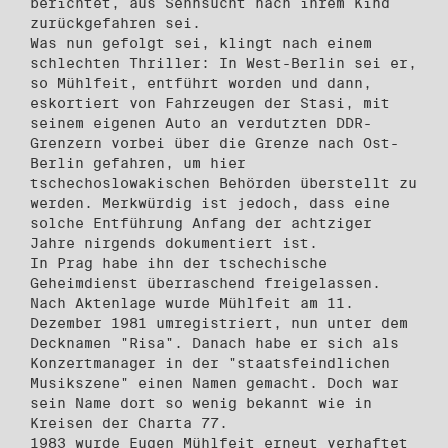
berichtet, aus Sehnsucht nach ihrem Kind
zurückgefahren sei.
Was nun gefolgt sei, klingt nach einem
schlechten Thriller: In West-Berlin sei er,
so Mühlfeit, entführt worden und dann,
eskortiert von Fahrzeugen der Stasi, mit
seinem eigenen Auto an verdutzten DDR-
Grenzern vorbei über die Grenze nach Ost-
Berlin gefahren, um hier
tschechoslowakischen Behörden überstellt zu
werden. Merkwürdig ist jedoch, dass eine
solche Entführung Anfang der achtziger
Jahre nirgends dokumentiert ist.
In Prag habe ihn der tschechische
Geheimdienst überraschend freigelassen.
Nach Aktenlage wurde Mühlfeit am 11.
Dezember 1981 umregistriert, nun unter dem
Decknamen "Risa". Danach habe er sich als
Konzertmanager in der "staatsfeindlichen
Musikszene" einen Namen gemacht. Doch war
sein Name dort so wenig bekannt wie in
Kreisen der Charta 77.
1983 wurde Eugen Mühlfeit erneut verhaftet