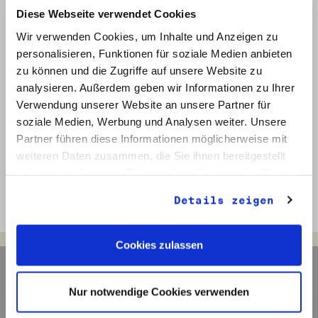
die bibliografischen Daten von Büchern aus
Diese Webseite verwendet Cookies
dem Nachlass von Roland Bude
Wir verwenden Cookies, um Inhalte und Anzeigen zu
herausgearbeitet.
personalisieren, Funktionen für soziale Medien anbieten
Während meines Praktikums haben mich die
zu können und die Zugriffe auf unsere Website zu
vielfältigen Themen und Persönlichkeiten
analysieren. Außerdem geben wir Informationen zu Ihrer
fasziniert, die ich bei der Arbeit mit den
Archivalien kennenlernen konnte. Durch die
Verwendung unserer Website an unsere Partner für
freundliche Arbeitsatmosphäre und die
soziale Medien, Werbung und Analysen weiter. Unsere
abwechslungsreichen Aufgaben war das
Partner führen diese Informationen möglicherweise mit
Praktikum in der Robert-Havemann-
weiteren Daten zusammen, die Sie ihnen bereitgestellt
Gesellschaft sehr kurzweilig, ich wäre auch
haben oder die sie im Rahmen Ihrer Nutzung der Dienste
gerne länger geblieben.
gesammelt haben.
Details zeigen
Cookies zulassen
Navigation
Nur notwendige Cookies verwenden
Aktuelles
Archiv