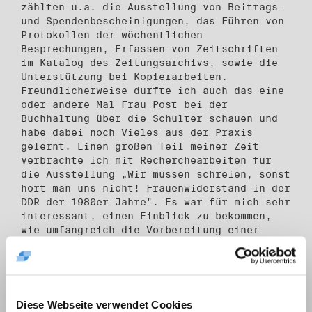
zählten u.a. die Ausstellung von Beitrags-
und Spendenbescheinigungen, das Führen von
Protokollen der wöchentlichen
Besprechungen, Erfassen von Zeitschriften
im Katalog des Zeitungsarchivs, sowie die
Unterstützung bei Kopierarbeiten.
Freundlicherweise durfte ich auch das eine
oder andere Mal Frau Post bei der
Buchhaltung über die Schulter schauen und
habe dabei noch Vieles aus der Praxis
gelernt. Einen großen Teil meiner Zeit
verbrachte ich mit Recherchearbeiten für
die Ausstellung „Wir müssen schreien, sonst
hört man uns nicht! Frauenwiderstand in der
DDR der 1980er Jahre". Es war für mich sehr
interessant, einen Einblick zu bekommen,
wie umfangreich die Vorbereitung einer
solchen Ausstellung ist.
Zu etwas Besonderem haben meine Zeit bei
der Robert-Havemann-Gesellschaft jedoch die
täglichen Gespräche mit den Mitarbeitern
Diese Webseite verwendet Cookies
gemacht. So konnte ich viele Dinge nicht