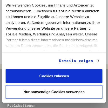
nur aus den zahlreichen Unterlagen und
Wir verwenden Cookies, um Inhalte und Anzeigen zu
Büchern erfahren, für deren Lektüre ich mir
personalisieren, Funktionen für soziale Medien anbieten
neben meiner Arbeit immer Zeit nehmen
zu können und die Zugriffe auf unsere Website zu
konnte, sondern aus lebendigen Erzählungen
analysieren. Außerdem geben wir Informationen zu Ihrer
und Erinnerungen. Dies war eine große
Bereicherung für mich. Ich habe mich sehr
Verwendung unserer Website an unsere Partner für
wohl gefühlt und gehe mit bleibenden
soziale Medien, Werbung und Analysen weiter. Unsere
Erinnerungen aus diesem Praktikum.
Partner führen diese Informationen möglicherweise mit
Catharina Richter
weiteren Daten zusammen, die Sie ihnen bereitgestellt
haben oder die sie im Rahmen Ihrer Nutzung der Dienste
gesammelt haben.
Details zeigen
Cookies zulassen
Navigation
Aktuelles
Archiv
Nur notwendige Cookies verwenden
Veranstaltungen
Ausstellungen
Publikationen