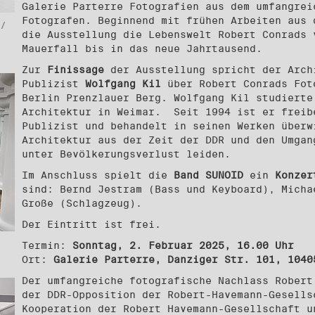
Galerie Parterre Fotografien aus dem umfangrei
Fotografen. Beginnend mit frühen Arbeiten aus 
/
die Ausstellung die Lebenswelt Robert Conrads 
Mauerfall bis in das neue Jahrtausend.
Zur
Finissage
der Ausstellung spricht der Arch
Publizist
Wolfgang Kil
über Robert Conrads Fot
Berlin Prenzlauer Berg. Wolfgang Kil studierte
Architektur in Weimar. Seit 1994 ist er freib
Publizist und behandelt in seinen Werken überw
Architektur aus der Zeit der DDR und den Umgan
unter Bevölkerungsverlust leiden.
Im Anschluss spielt die
Band SUNOID
ein
Konzer
sind: Bernd Jestram (Bass und Keyboard), Micha
Große (Schlagzeug).
Der Eintritt ist frei.
Termin:
Sonntag, 2. Februar 2025, 16.00 Uhr
Ort:
Galerie Parterre, Danziger Str. 101, 1040
Der umfangreiche fotografische Nachlass Robert
der DDR-Opposition der Robert-Havemann-Gesells
Kooperation der Robert Havemann-Gesellschaft u