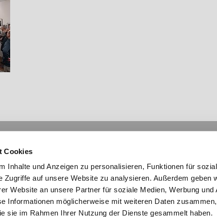
mationen
Links
t Cookies
Social Media
essum
laimer
 Inhalte und Anzeigen zu personalisieren, Funktionen für sozia
nschutz
e Zugriffe auf unsere Website zu analysieren. Außerdem geben w
akt
er Website an unsere Partner für soziale Medien, Werbung und 
map
se Informationen möglicherweise mit weiteren Daten zusammen, 
hte Sprache
 die sie im Rahmen Ihrer Nutzung der Dienste gesammelt haben.