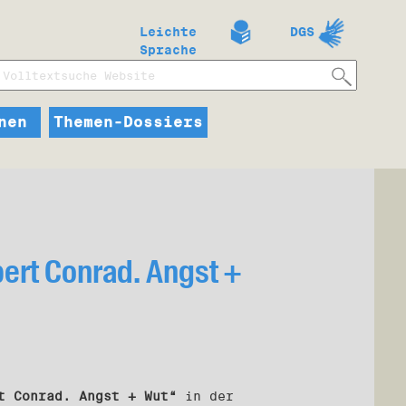
Leichte
DGS
Sprache
nen
Themen-Dossiers
bert Conrad. Angst +
t Conrad. Angst + Wut“
in der