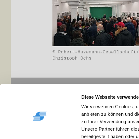
© Robert-Havemann-Gesellschaft/
Christoph Ochs
Navigation
Infor
Diese Webseite verwende
Aktuelles
Impr
Archiv
Disc
Wir verwenden Cookies, um
Veranstaltungen
Date
anbieten zu können und di
Ausstellungen
Kont
zu Ihrer Verwendung unser
Publikationen
Site
Unsere Partner führen die
Themen-Dossiers
Leic
bereitgestellt haben oder
Über uns
DGS